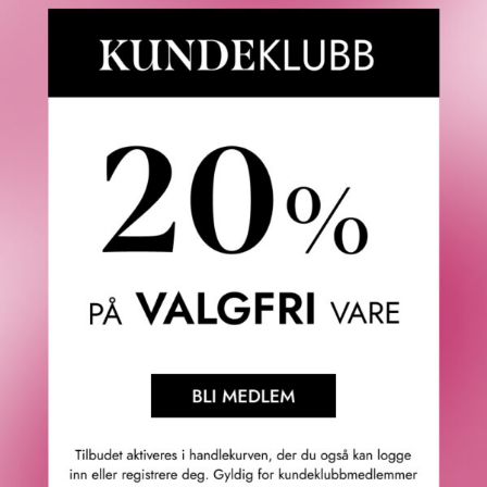
Fredrik & Louisa
Om Fredrik & Louisa
Autorisert forhandler
Redegjørelse åpenhetsloven
Våre butikker
Personvern
Cookies
F&L Tipser
Konkurransevinnere
Sommermagasin