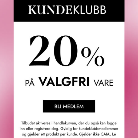
Fredrik & Louisa
Om Fredrik & Louisa
Autorisert forhandler
Redegjørelse åpenhetsloven
Våre butikker
Personvern
Cookies
F&L Tipser
Konkurransevinnere
Sommermagasin