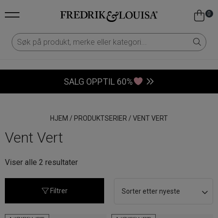
0
SALG OPPTIL 60%
HJEM
/
PRODUKTSERIER
/
VENT VERT
Vent Vert
Sortert
Viser alle 2 resultater
etter
nyeste
Filtrer