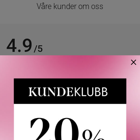
Våre kunder om oss
4.9
/5
×
Basert på 21963 verifiserte omtaler.
Se alle omtaler.
Anette L.
06/08/2026
Verifisert kunde
Topp