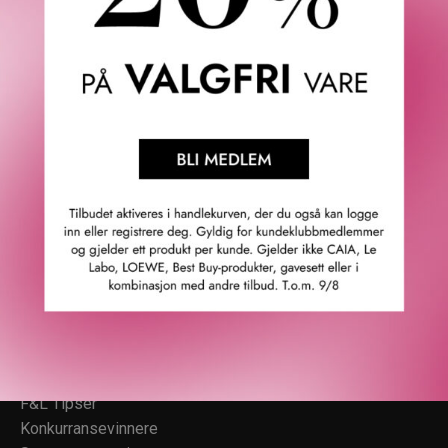
Fredrik & Louisa
Om Fredrik & Louisa
Autorisert forhandler
Redegjørelse åpenhetsloven
Våre butikker
Personvern
Cookies
F&L Tipser
Konkurransevinnere