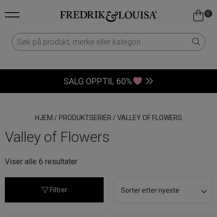
0
SALG OPPTIL 60%
HJEM
/
PRODUKTSERIER
/
VALLEY OF FLOWERS
Valley of Flowers
Sortert
Viser alle 6 resultater
etter
nyeste
Filtrer