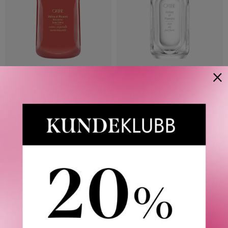
×
ORIBE
ORIBE
VALLEY OF FLOWERS
VALLEY OF FLOWERS EDP
RESTORATIVE BODY CREME
FRA
473
KR
300 ML
2 VARIANTER
770
KR
Våre kunder om oss