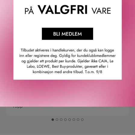
4.9
/5
Basert på 21963 verifiserte omtaler.
Se alle omtaler.
Anette L.
06/08/2026
Verifisert kunde
Topp