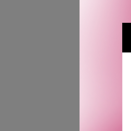
TOMT 
SJE
HERM
TWILLY 
POIVRÉE 
1