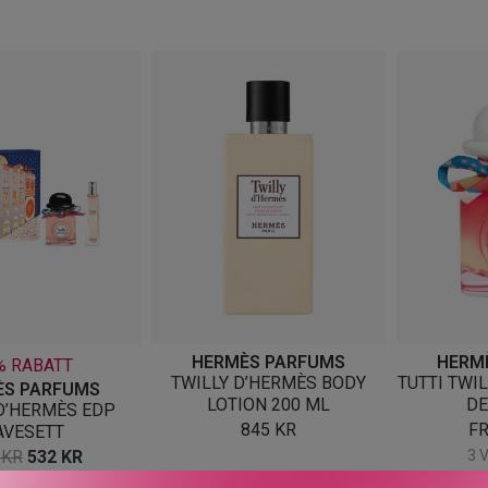
etter
nyeste
HERMÈS PARFUMS
HERM
% RABATT
TWILLY D’HERMÈS BODY
TUTTI TWI
ÈS PARFUMS
LOTION 200 ML
DE
D’HERMÈS EDP
845
KR
F
AVESETT
OPPRINNELIG
NÅVÆRENDE
0
KR
532
KR
3 
PRIS
PRIS