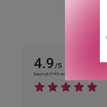
4.9
/5
Basert på 21963 verifiserte omtaler.
Se alle omta