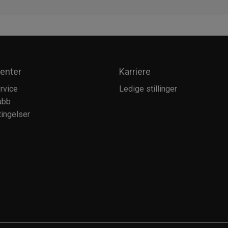
enter
Karriere
rvice
Ledige stillinger
ubb
ingelser