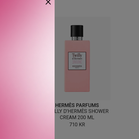
×
ÈS PARFUMS
HERMÈS PARFUMS
 D’HERMÈS DEO
TWILLY D’HERMÈS SHOWER
AY 150 ML
CREAM 200 ML
710
KR
710
KR