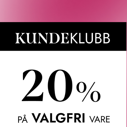
PÅ NETTLAGER -
VAR:
ER:
KK I BUTIKK
1
532 KR.
330 KR.
ÈS PARFUMS
HERMÈS PARFUMS
HERM
D’HERMÈS EAU
TWILLY D’HERMÈS EAU
TWILLY
EAU DE PARFUM
GINGER EAU DE PARFUM
SPR
 370
KR
FRA
985
KR
2 VARIANTER