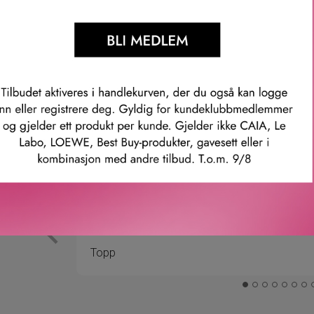
Våre kunder om oss
Anette L.
Verifisert kunde
ler.
Topp