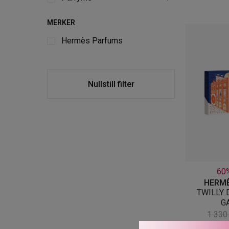
MERKER
Hermès Parfums
Nullstill filter
60
HERM
TWILLY 
G
1 33