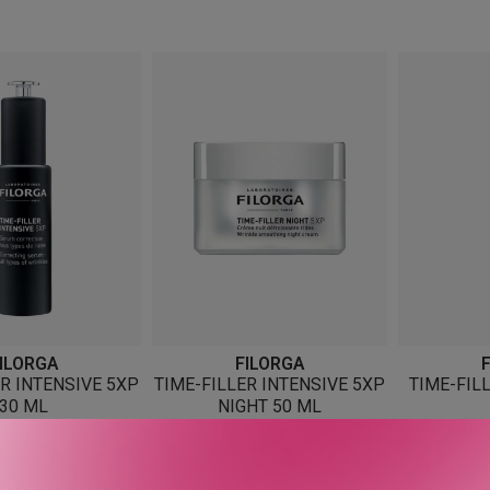
etter
nyeste
ILORGA
FILORGA
ER INTENSIVE 5XP
TIME-FILLER INTENSIVE 5XP
TIME-FIL
30 ML
NIGHT 50 ML
980
KR
960
KR