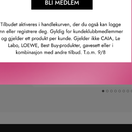
Våre kunder om oss
Anette L.
Verifisert kunde
ler.
Topp