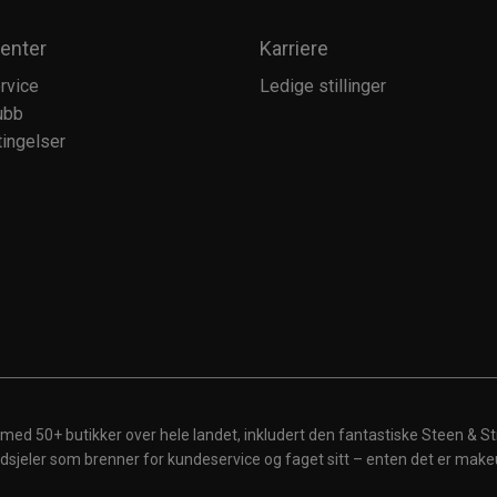
enter
Karriere
rvice
Ledige stillinger
ubb
ingelser
 med 50+ butikker over hele landet, inkludert den fantastiske Steen & St
 ildsjeler som brenner for kundeservice og faget sitt – enten det er make