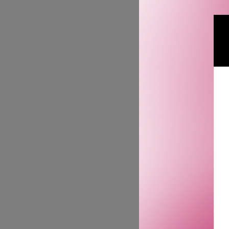
F
TIME-FIL