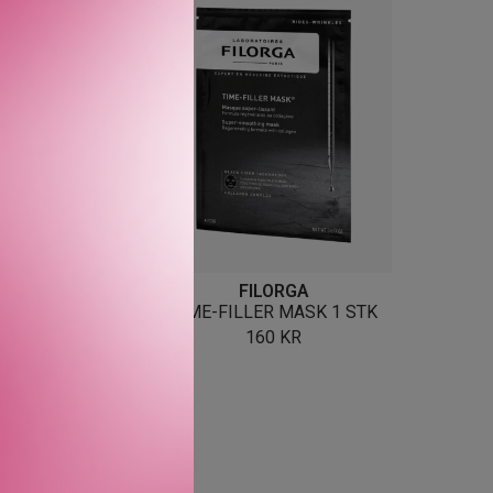
FILORGA
FILORGA
ER 5XP CREAM 50
TIME-FILLER MASK 1 STK
ML
160
KR
950
KR