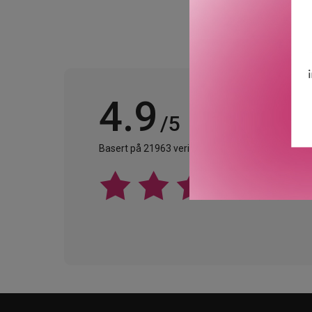
4.9
/5
Basert på 21963 verifiserte omtaler.
Se alle omta