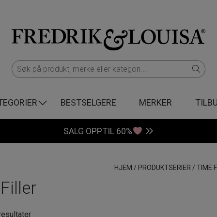
TEGORIER
BESTSELGERE
MERKER
TILB
SALG OPPTIL 60%
HJEM
/
PRODUKTSERIER
/
TIME F
Filler
Sortert
resultater