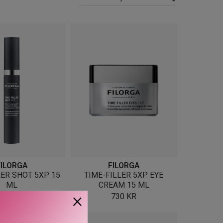
FILORGA
FILORGA
LER SHOT 5XP 15
TIME-FILLER 5XP EYE
ML
CREAM 15 ML
×
795
KR
730
KR