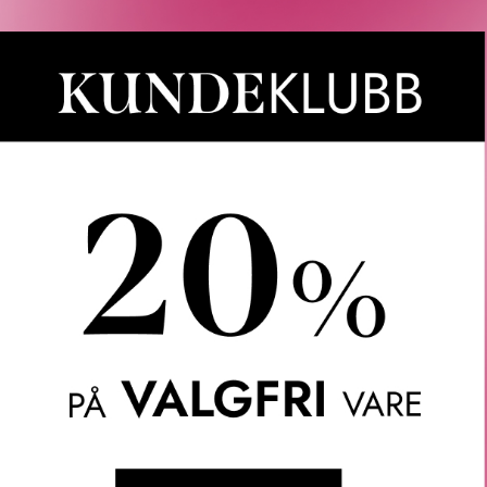
ILORGA
FILORGA
LER ESSENCE 150
TIME-FILLER 5XP CREAM-
TIME-FILL
ML
GEL 50 ML
560
KR
950
KR