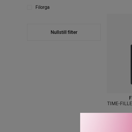
Filorga
Nullstill filter
F
TIME-FILL