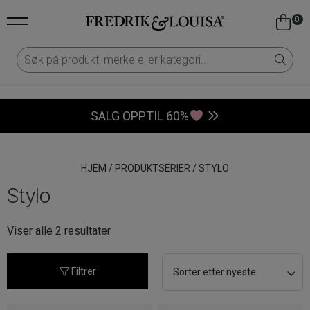
0
SALG OPPTIL 60%
HJEM
/
PRODUKTSERIER
/
STYLO
Stylo
Sortert
Viser alle 2 resultater
etter
nyeste
Filtrer