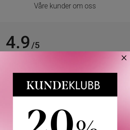
Våre kunder om oss
4.9
/5
×
Basert på 21963 verifiserte omtaler.
Se alle omtaler.
Anette L.
06/08/2026
Verifisert kunde
Topp