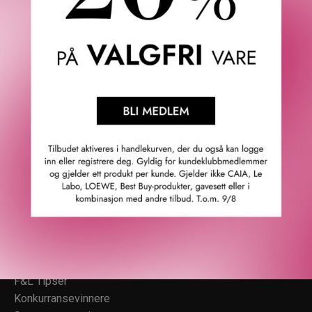
Fredrik & Louisa
Om Fredrik & Louisa
Autorisert forhandler
Redegjørelse åpenhetsloven
Våre butikker
Personvern
Cookies
F&L Tipser
Konkurransevinnere