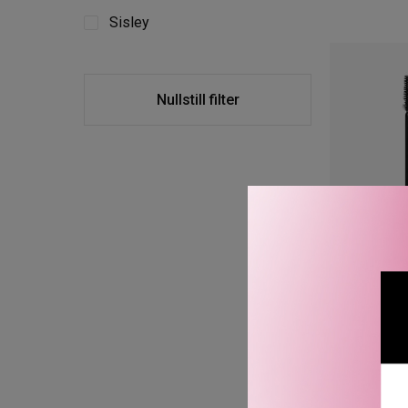
Sisley
Nullstill filter
MASCARA 
3 