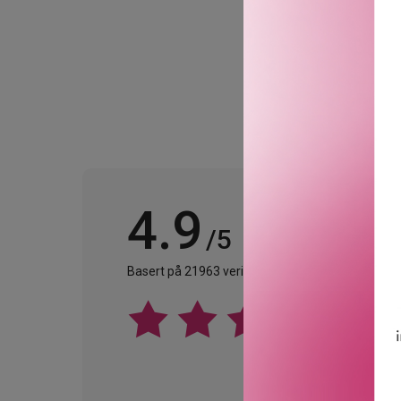
4.9
/5
Basert på 21963 verifiserte omtaler.
Se alle omta