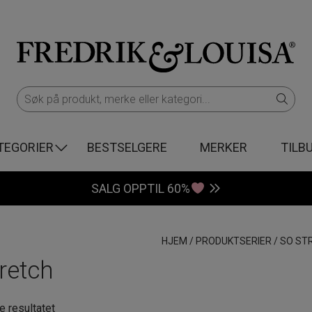
TEGORIER
BESTSELGERE
MERKER
TILB
SALG OPPTIL 60%
HJEM
/
PRODUKTSERIER
/
SO ST
retch
e resultatet