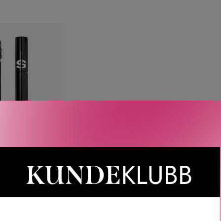
SISLEY
SO STRETCH 7,5
ML
785
KR
VARIANTER