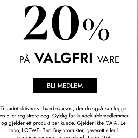
Våre kunder om oss
Anette L.
Verifisert kunde
ler.
Topp