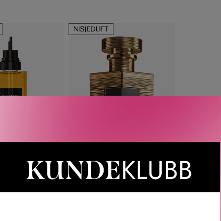
etter
nyeste
ALMAIN
BALMAIN
BRE EDP REFILL
SEL D’AMBRE EDP
150 ML
FRA
420
KR
 950
KR
2 VARIANTER