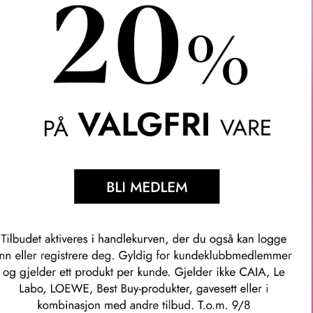
Våre kunder om oss
Anette L.
Verifisert kunde
ler.
Topp