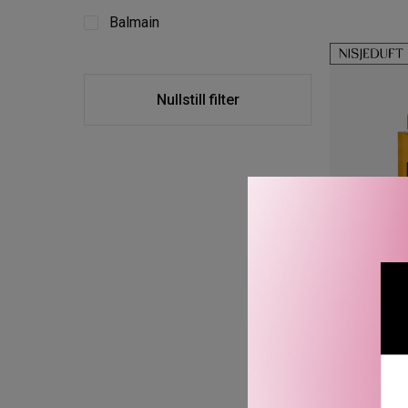
Balmain
Nullstill filter
B
SEL D’AM
3