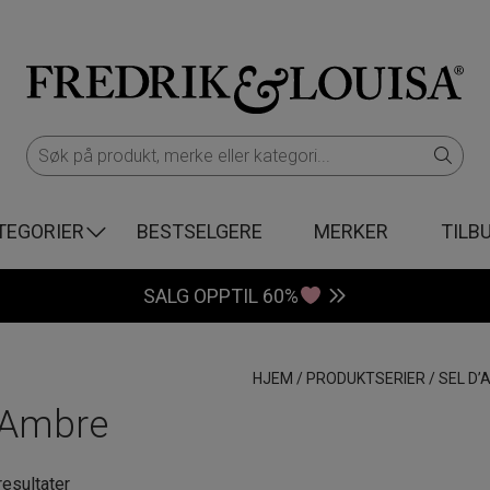
TEGORIER
BESTSELGERE
MERKER
TILB
SALG OPPTIL 60%
HJEM
/
PRODUKTSERIER
/
SEL D’
’Ambre
Sortert
resultater