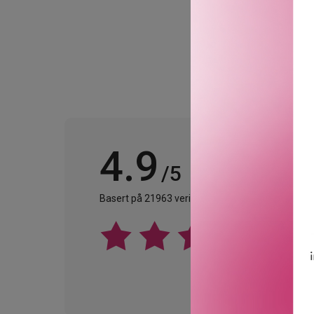
4.9
/5
Basert på 21963 verifiserte omtaler.
Se alle omta