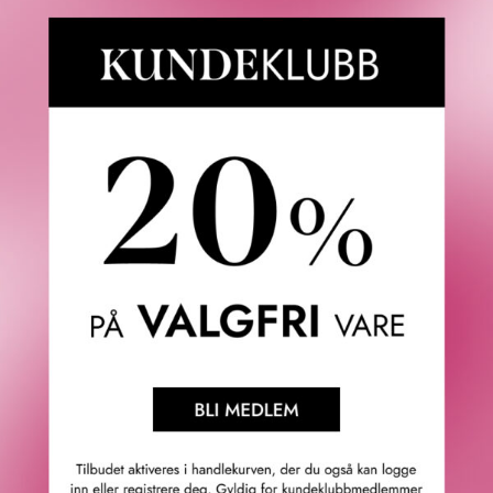
Superrask levering
Fredrik & Louisa
Om Fredrik & Louisa
Autorisert forhandler
Redegjørelse åpenhetsloven
Våre butikker
Personvern
Cookies
F&L Tipser
Konkurransevinnere
Sommermagasin