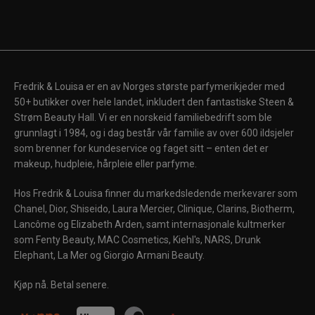
Fredrik & Louisa er en av Norges største parfymerikjeder med
50+ butikker over hele landet, inkludert den fantastiske Steen &
Strøm Beauty Hall. Vi er en norskeid familiebedrift som ble
grunnlagt i 1984, og i dag består vår familie av over 600 ildsjeler
som brenner for kundeservice og faget sitt – enten det er
makeup, hudpleie, hårpleie eller parfyme.
Hos Fredrik & Louisa finner du markedsledende merkevarer som
Chanel, Dior, Shiseido, Laura Mercier, Clinique, Clarins, Biotherm,
Lancôme og Elizabeth Arden, samt internasjonale kultmerker
VINN 5000 KR!
som Fenty Beauty, MAC Cosmetics, Kiehl's, NARS, Drunk
Elephant, La Mer og Giorgio Armani Beauty.
Kjøp nå. Betal senere.
JEG VIL VINNE