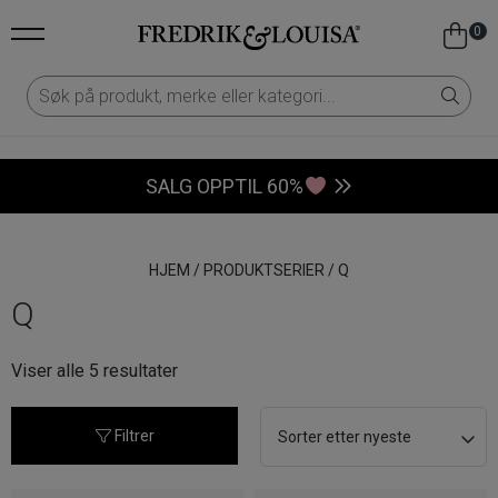
0
SALG OPPTIL 60%
HJEM
/
PRODUKTSERIER
/
Q
Q
Sortert
Viser alle 5 resultater
etter
nyeste
Filtrer