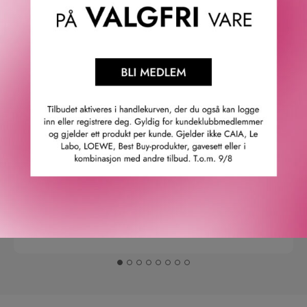
4.9
/5
Basert på 21963 verifiserte omtaler.
Se alle omtaler.
Anette L.
06/08/2026
Verifisert kunde
Topp