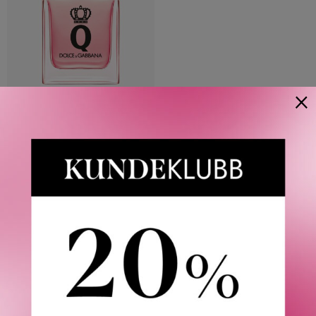
×
DOLCE & GABBANA
Q BY D&G EDP
FRA
1 070
KR
3 VARIANTER
Våre kunder om oss