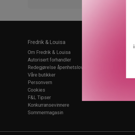
Fredrik & Louisa
Kundes
Om Fredrik & Louisa
Kundese
Autorisert forhandler
Kundekl
Redegjørelse åpenhetsloven
Salgsbet
Våre butikker
Retur
Personvern
Cookies
F&L Tipser
Konkurransevinnere
Sommermagasin