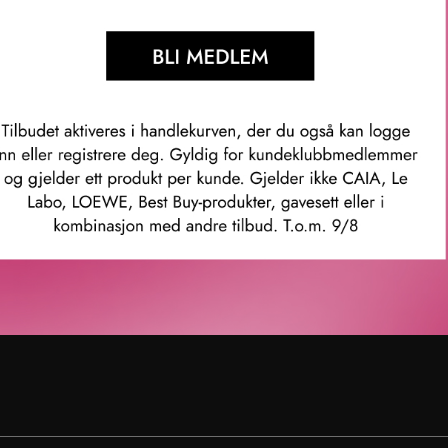
enter
Karriere
rvice
Ledige stillinger
ubb
ingelser