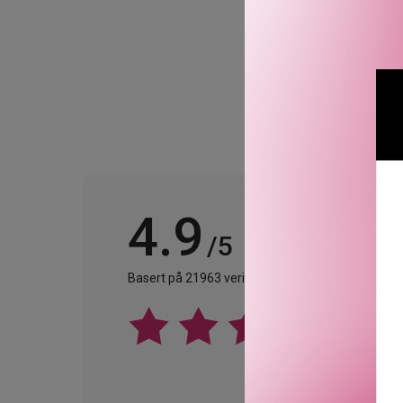
Fant inge
4.9
/5
Basert på 21963 verifiserte omtaler.
Se alle omta