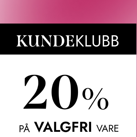
n produkter som passet med valgene dine.
Våre kunder om oss
Anette L.
Verifisert kunde
ler.
Topp