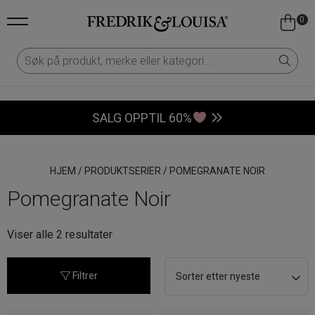
0
SALG OPPTIL 60%
HJEM
/
PRODUKTSERIER
/
POMEGRANATE NOIR
Pomegranate Noir
Sortert
Viser alle 2 resultater
etter
nyeste
Filtrer