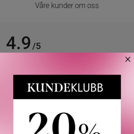
Våre kunder om oss
4.9
/5
×
Basert på 21963 verifiserte omtaler.
Se alle omtaler.
Anette L.
06/08/2026
Verifisert kunde
Topp