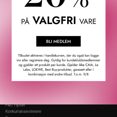
Fredrik & Louisa
Om Fredrik & Louisa
Autorisert forhandler
Redegjørelse åpenhetsloven
Våre butikker
Personvern
Cookies
F&L Tipser
Konkurransevinnere