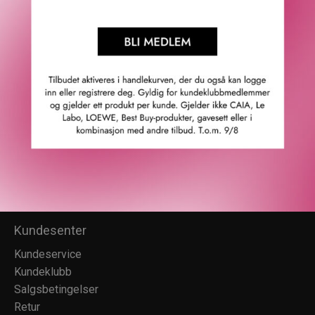
Fredrik & Louisa
Om Fredrik & Louisa
Autorisert forhandler
Redegjørelse åpenhetsloven
Våre butikker
Personvern
Cookies
F&L Tipser
Konkurransevinnere
Sommermagasin
Kundesenter
Kundeservice
Kundeklubb
Salgsbetingelser
Retur