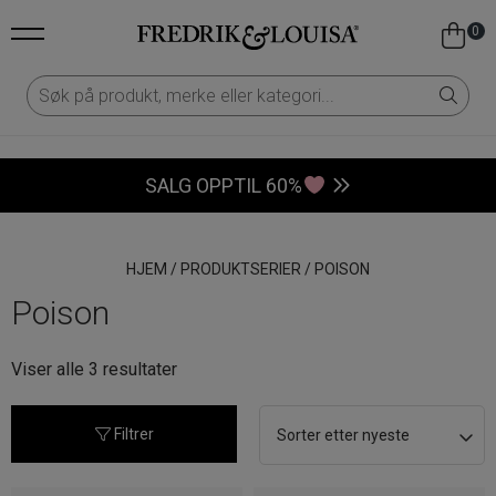
0
SALG OPPTIL 60%
HJEM
/
PRODUKTSERIER
/
POISON
Poison
Sortert
Viser alle 3 resultater
etter
nyeste
Filtrer