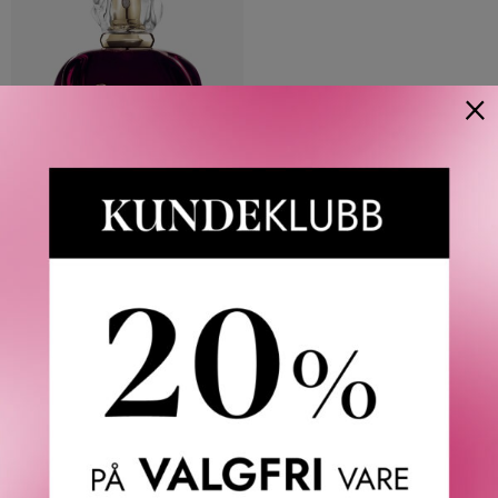
×
DIOR
POISON EAU DE TOILETTE
1 270
KR