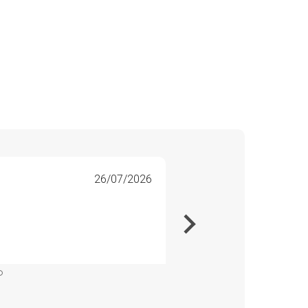
26/07/2026
Line 
Veri
Veldig
Kommer