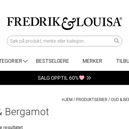
TEGORIER
BESTSELGERE
MERKER
TILB
SALG OPPTIL 60%
HJEM
/
PRODUKTSERIER
/
OUD & B
& Bergamot
e resultatet