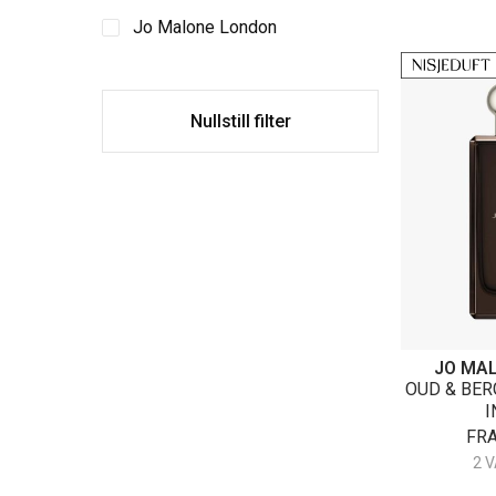
Jo Malone London
Nullstill filter
JO MA
OUD & BE
I
FR
2 