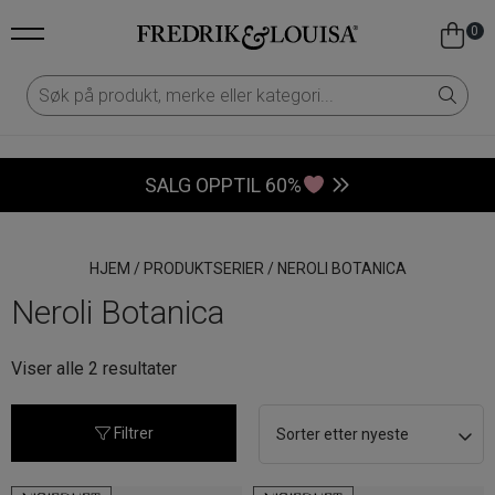
0
SALG OPPTIL 60%
HJEM
/
PRODUKTSERIER
/
NEROLI BOTANICA
Neroli Botanica
Sortert
Viser alle 2 resultater
etter
nyeste
Filtrer