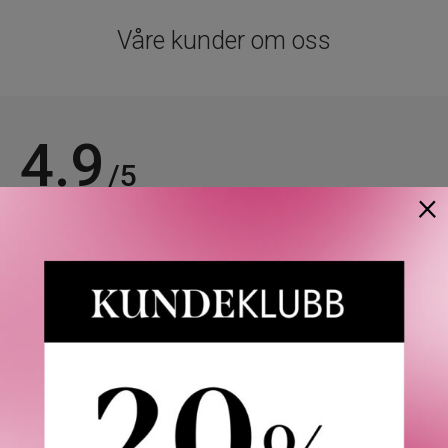
Våre kunder om oss
4.9
/5
×
Basert på 21963 verifiserte omtaler.
Se alle omtaler.
Anette L.
06/08/2026
Verifisert kunde