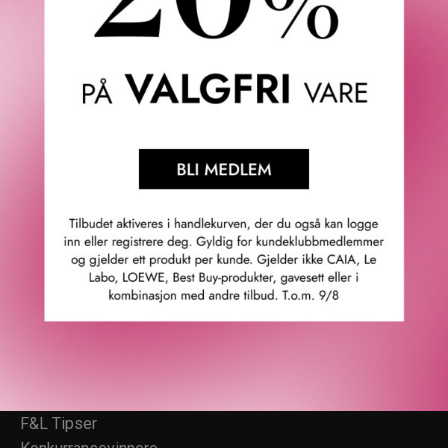
Topp
Fredrik & Louisa
Om Fredrik & Louisa
Autorisert forhandler
Redegjørelse åpenhetsloven
Våre butikker
Personvern
Cookies
F&L Tipser