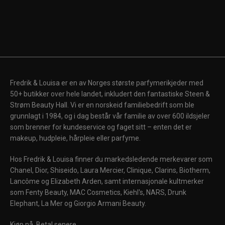
Fredrik & Louisa er en av Norges største parfymerikjeder med
50+ butikker over hele landet, inkludert den fantastiske Steen &
Strøm Beauty Hall. Vi er en norskeid familiebedrift som ble
grunnlagt i 1984, og i dag består vår familie av over 600 ildsjeler
som brenner for kundeservice og faget sitt – enten det er
makeup, hudpleie, hårpleie eller parfyme.
Hos Fredrik & Louisa finner du markedsledende merkevarer som
Chanel, Dior, Shiseido, Laura Mercier, Clinique, Clarins, Biotherm,
Lancôme og Elizabeth Arden, samt internasjonale kultmerker
som Fenty Beauty, MAC Cosmetics, Kiehl's, NARS, Drunk
Elephant, La Mer og Giorgio Armani Beauty.
Kjøp nå. Betal senere.