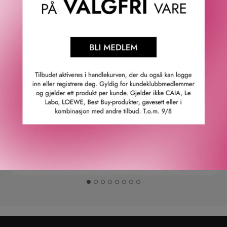
4.9
/5
Basert på 21963 verifiserte omtaler.
Se alle omtaler.
Anette L.
06/08/2026
Verifisert kunde
Topp