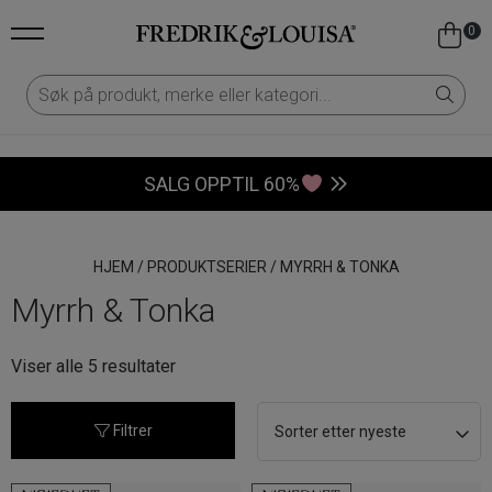
0
SALG OPPTIL 60%
HJEM
/
PRODUKTSERIER
/
MYRRH & TONKA
Myrrh & Tonka
Sortert
Viser alle 5 resultater
etter
nyeste
Filtrer