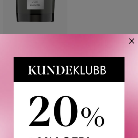
×
JO MALONE LONDON
MYRRH & TONKA SCENTED
CANDLE 200 G
1 035
KR
Våre kunder om oss