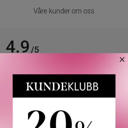
Våre kunder om oss
4.9
/5
×
Basert på 21963 verifiserte omtaler.
Se alle omtaler.
Anette L.
06/08/2026
Verifisert kunde