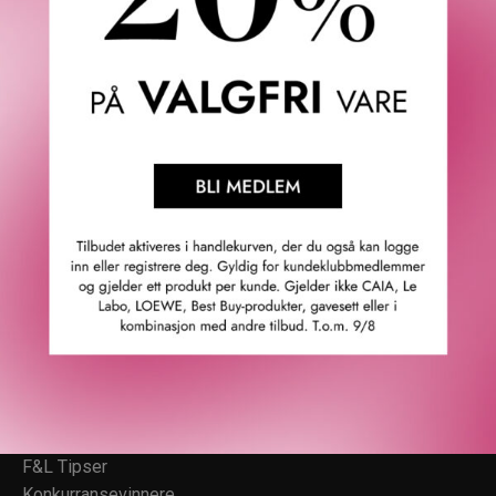
Topp
Fredrik & Louisa
Om Fredrik & Louisa
Autorisert forhandler
Redegjørelse åpenhetsloven
Våre butikker
Personvern
Cookies
F&L Tipser
Konkurransevinnere