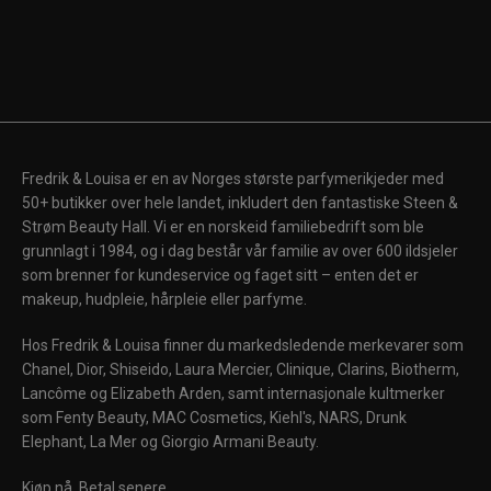
Fredrik & Louisa er en av Norges største parfymerikjeder med
50+ butikker over hele landet, inkludert den fantastiske Steen &
Strøm Beauty Hall. Vi er en norskeid familiebedrift som ble
grunnlagt i 1984, og i dag består vår familie av over 600 ildsjeler
som brenner for kundeservice og faget sitt – enten det er
makeup, hudpleie, hårpleie eller parfyme.
Hos Fredrik & Louisa finner du markedsledende merkevarer som
Chanel, Dior, Shiseido, Laura Mercier, Clinique, Clarins, Biotherm,
Lancôme og Elizabeth Arden, samt internasjonale kultmerker
som Fenty Beauty, MAC Cosmetics, Kiehl's, NARS, Drunk
Elephant, La Mer og Giorgio Armani Beauty.
Kjøp nå. Betal senere.