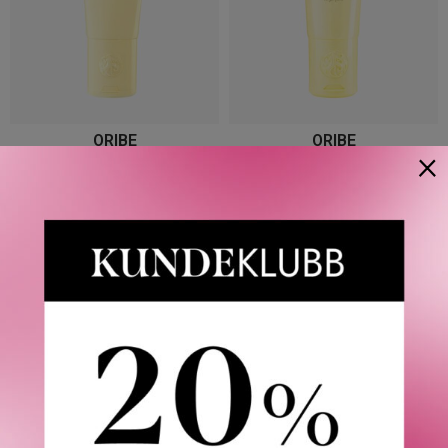
ORIBE
ORIBE
×
HAIR ALCHEMY RESILIENCE
HAIR ALCHEMY
CONDITIONER
STRENGTHENING MASQUE
150 ML
FRA
260
KR
868
KR
3 VARIANTER
TOMT PÅ NETTLAGER -
SJEKK I BUTIKK
Våre kunder om oss