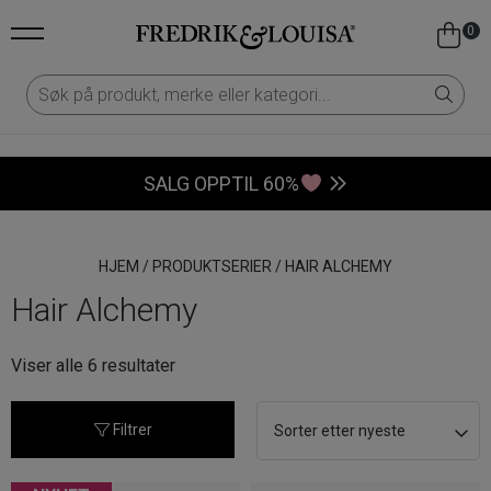
0
SALG OPPTIL 60%
HJEM
/
PRODUKTSERIER
/
HAIR ALCHEMY
Hair Alchemy
Sortert
Viser alle 6 resultater
etter
nyeste
Filtrer