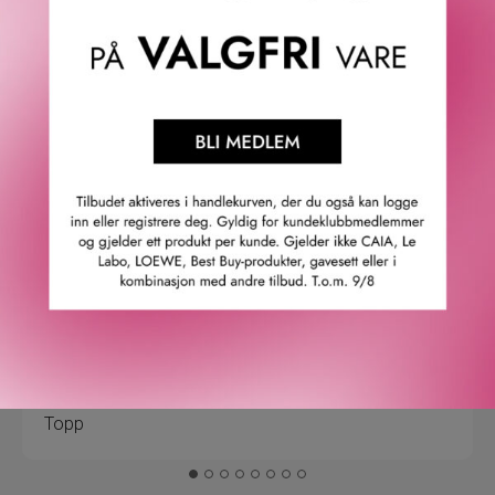
4.9
/5
Basert på 21963 verifiserte omtaler.
Se alle omtaler.
Anette L.
06/08/2026
Verifisert kunde
Topp