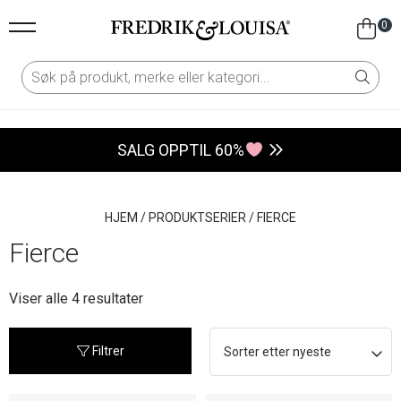
0
SALG OPPTIL 60%
HJEM
/
PRODUKTSERIER
/
FIERCE
Fierce
Sortert
Viser alle 4 resultater
etter
nyeste
Filtrer