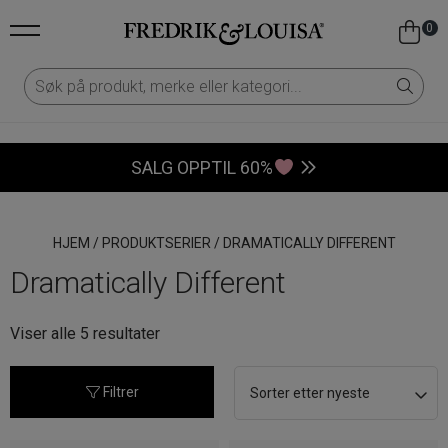
0
SALG OPPTIL 60%
HJEM
/
PRODUKTSERIER
/
DRAMATICALLY DIFFERENT
Dramatically Different
Sortert
Viser alle 5 resultater
etter
nyeste
Filtrer