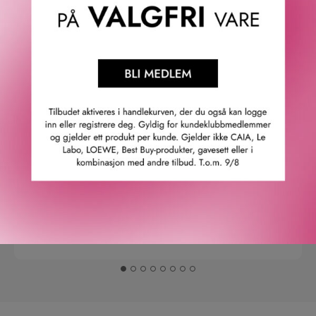
4.9
/5
Basert på 21963 verifiserte omtaler.
Se alle omtaler.
Anette L.
06/08/2026
Verifisert kunde
Topp