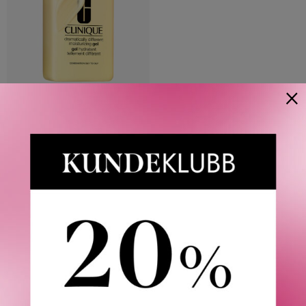
×
CLINIQUE
DRAMATICALLY DIFFERENT
MOISTURIZING GEL 200 ML
565
KR
Våre kunder om oss