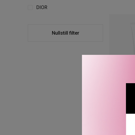
DIOR
Nullstill filter
HOMME 
MICRO
CLEANSI