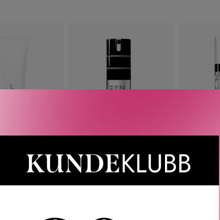
etter
nyeste
DIOR
DIOR
DERMO SYSTEM
HOMME DERMO SYSTEM
HOMME 
-PURIFYING
ANTI-FATIGUE FIRMING EYE
REPAIRI
NG GEL 125 ML
SERUM 15 ML
LOT
535
KR
745
KR