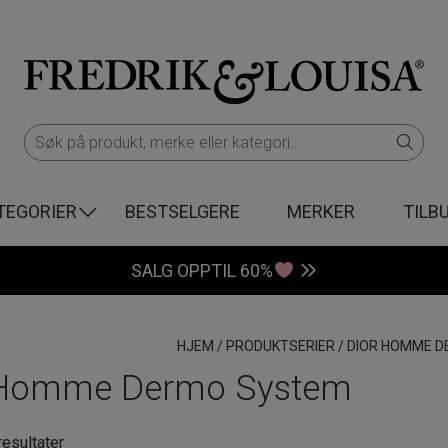
TEGORIER
BESTSELGERE
MERKER
TILB
SALG OPPTIL 60%
HJEM
/
PRODUKTSERIER
/
DIOR HOMME 
 Homme Dermo System
Sortert
resultater