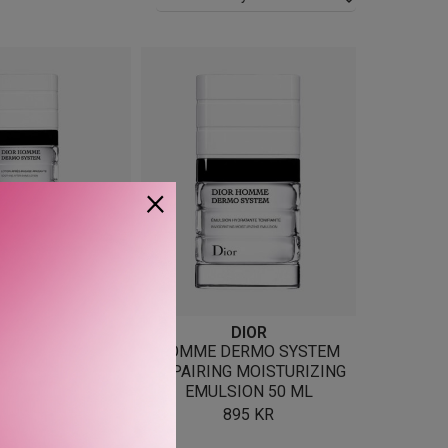
×
DIOR
DIOR
DERMO SYSTEM
HOMME DERMO SYSTEM
NG AFTER-SHAVE
REPAIRING MOISTURIZING
ION 100 ML
EMULSION 50 ML
720
KR
895
KR