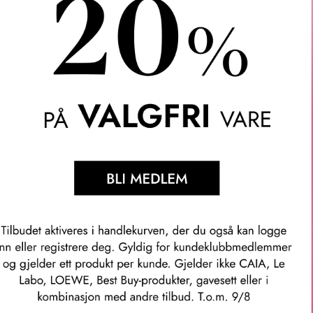
DIOR
DERMO SYSTEM
ROL PERFECTING
NCE 50 ML
895
KR