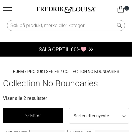
0
SALG OPPTIL 60%
HJEM
/
PRODUKTSERIER
/
COLLECTION NO BOUNDARIES
Collection No Boundaries
Sortert
Viser alle 2 resultater
etter
nyeste
Filtrer