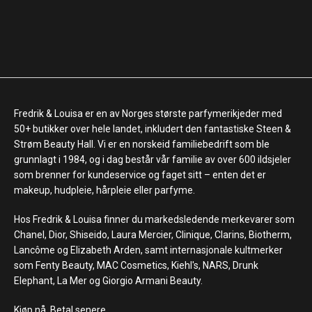
Fredrik & Louisa er en av Norges største parfymerikjeder med
50+ butikker over hele landet, inkludert den fantastiske Steen &
Strøm Beauty Hall. Vi er en norskeid familiebedrift som ble
grunnlagt i 1984, og i dag består vår familie av over 600 ildsjeler
som brenner for kundeservice og faget sitt – enten det er
makeup, hudpleie, hårpleie eller parfyme.
Hos Fredrik & Louisa finner du markedsledende merkevarer som
Chanel, Dior, Shiseido, Laura Mercier, Clinique, Clarins, Biotherm,
Lancôme og Elizabeth Arden, samt internasjonale kultmerker
som Fenty Beauty, MAC Cosmetics, Kiehl's, NARS, Drunk
Elephant, La Mer og Giorgio Armani Beauty.
Kjøp nå. Betal senere.