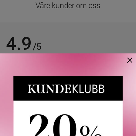
Våre kunder om oss
4.9
/5
×
Basert på 21963 verifiserte omtaler.
Se alle omtaler.
Anette L.
06/08/2026
Verifisert kunde
Topp