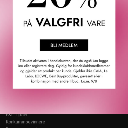
Fredrik & Louisa
Om Fredrik & Louisa
Autorisert forhandler
Redegjørelse åpenhetsloven
Våre butikker
Personvern
Cookies
F&L Tipser
Konkurransevinnere