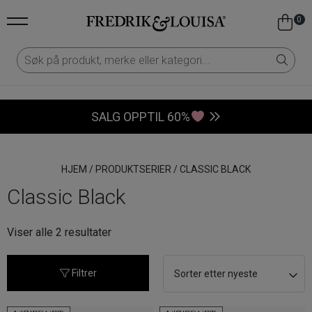
0
SALG OPPTIL 60%
HJEM
/
PRODUKTSERIER
/
CLASSIC BLACK
Classic Black
Sortert
Viser alle 2 resultater
etter
nyeste
Filtrer