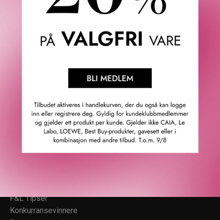
Fredrik & Louisa
Om Fredrik & Louisa
Autorisert forhandler
Redegjørelse åpenhetsloven
Våre butikker
Personvern
Cookies
F&L Tipser
Konkurransevinnere