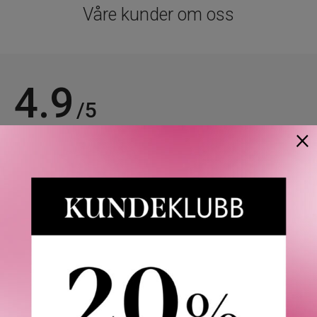
Våre kunder om oss
4.9
/5
×
Basert på 21963 verifiserte omtaler.
Se alle omtaler.
Anette L.
06/08/2026
Verifisert kunde
Topp