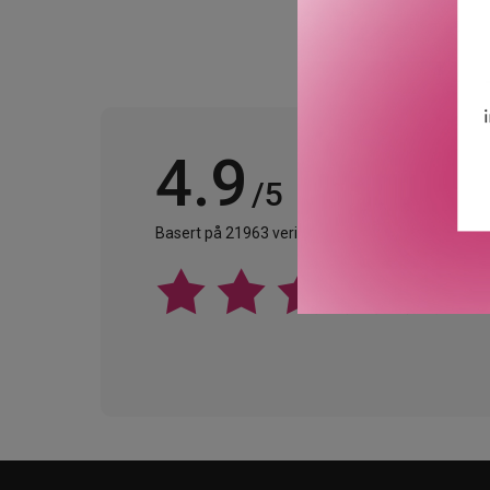
4.9
/5
Basert på 21963 verifiserte omtaler.
Se alle omta