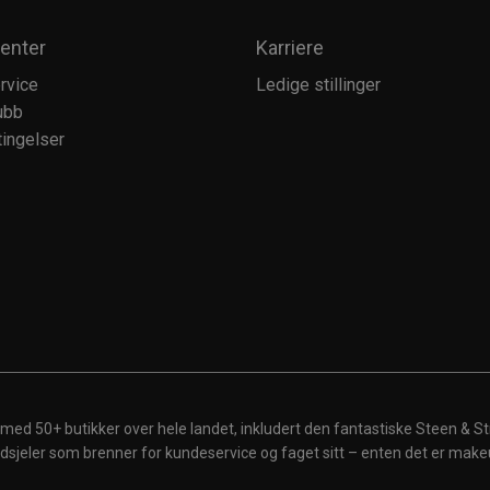
enter
Karriere
rvice
Ledige stillinger
ubb
ingelser
 med 50+ butikker over hele landet, inkludert den fantastiske Steen & St
 ildsjeler som brenner for kundeservice og faget sitt – enten det er make