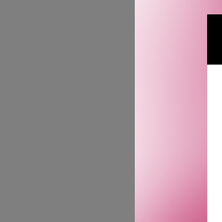
BLACK ROS
CRE
2