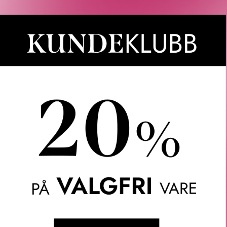
SISLEY
SISLEY
E SKIN INFUSION
BLACK ROSE FACIAL OIL 25
AM 50 ML
ML
 510
KR
2 730
KR