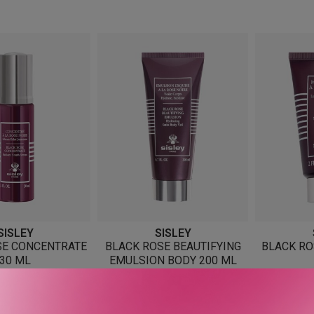
etter
nyeste
SISLEY
SISLEY
SE CONCENTRATE
BLACK ROSE BEAUTIFYING
BLACK RO
30 ML
EMULSION BODY 200 ML
 795
KR
1 935
KR