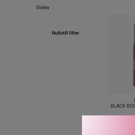
Sisley
Nullstill filter
BLACK RO
2