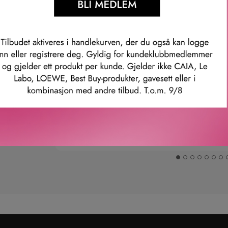
Våre kunder om oss
Anette L.
Verifisert kunde
ler.
Topp