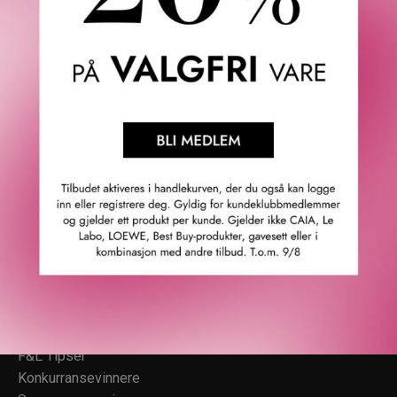
Superrask levering
Fredrik & Louisa
Om Fredrik & Louisa
Autorisert forhandler
Redegjørelse åpenhetsloven
Våre butikker
Personvern
Cookies
F&L Tipser
Konkurransevinnere