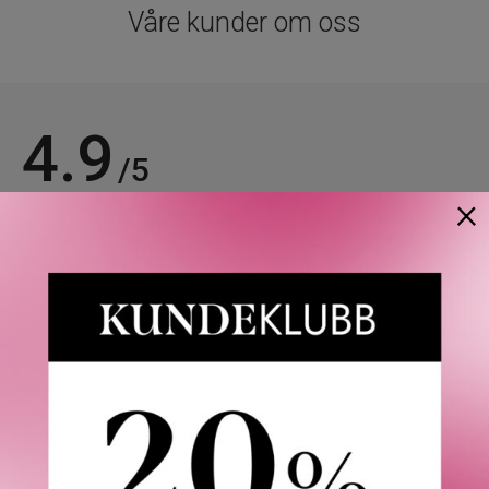
Våre kunder om oss
4.9
/5
×
Basert på 21935 verifiserte omtaler.
Se alle omtaler.
Ellinor S.
26/07/2026
Verifisert kunde
Raskt og effektivt!