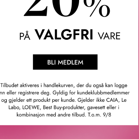
 AND BUMBLE
ER MASK 150 ML
500
KR
Våre kunder om oss