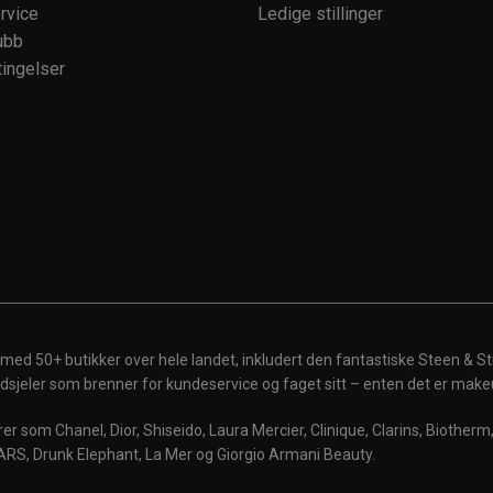
rvice
Ledige stillinger
ubb
ingelser
 med 50+ butikker over hele landet, inkludert den fantastiske Steen & St
 ildsjeler som brenner for kundeservice og faget sitt – enten det er make
r som Chanel, Dior, Shiseido, Laura Mercier, Clinique, Clarins, Biother
ARS, Drunk Elephant, La Mer og Giorgio Armani Beauty.