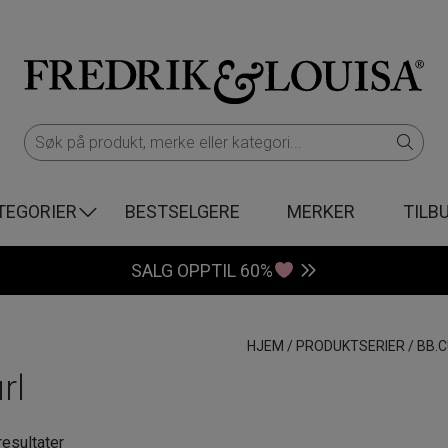
TEGORIER
BESTSELGERE
MERKER
TILB
SALG OPPTIL 60%
HJEM
/
PRODUKTSERIER
/
BB.C
rl
Sortert
resultater