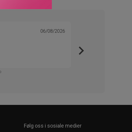
06/08/2026
Tone 
Veri
Kjapt 
Enkelt
Følg oss i sosiale medier