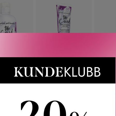
 AND BUMBLE
BUMBLE AND BUMBLE
BUMBLE
OISTURIZING
CURL ANTI-HUMIDITY GEL-
CURL M
HAMPOO
OIL 150 ML
RA
130
KR
420
KR
VARIANTER