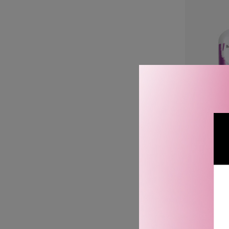
BUMBLE
CURL M
S
F
2 