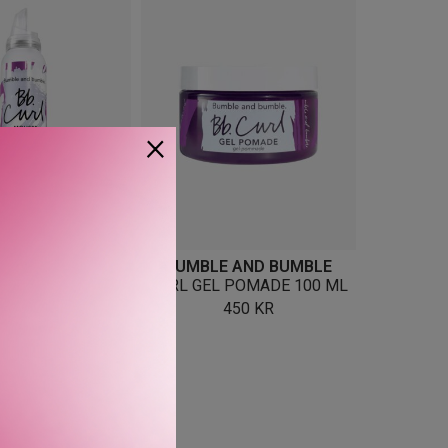
×
 AND BUMBLE
BUMBLE AND BUMBLE
OUSSE 150 ML
CURL GEL POMADE 100 ML
460
KR
450
KR