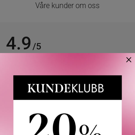
Våre kunder om oss
4.9
/5
×
Basert på 21963 verifiserte omtaler.
Se alle omtaler.
Anette L.
06/08/2026
Verifisert kunde
Topp