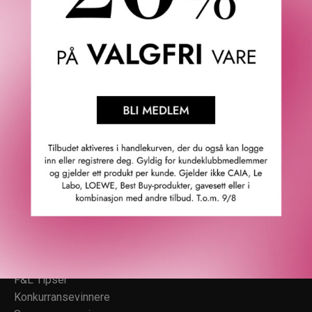
Fredrik & Louisa
Om Fredrik & Louisa
Autorisert forhandler
Redegjørelse åpenhetsloven
Våre butikker
Personvern
Cookies
F&L Tipser
Konkurransevinnere