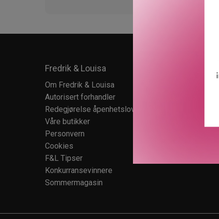
Fredrik & Louisa
Kundes
Om Fredrik & Louisa
Kundese
Autorisert forhandler
Kundekl
Redegjørelse åpenhetsloven
Salgsbet
Våre butikker
Retur
Personvern
Cookies
F&L Tipser
Konkurransevinnere
Sommermagasin