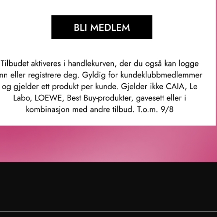
enter
Karriere
rvice
Ledige stillinger
ubb
ingelser