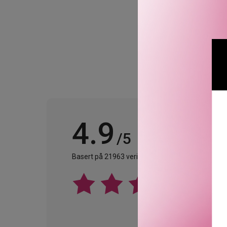
Fant inge
4.9
/5
Basert på 21963 verifiserte omtaler.
Se alle omta