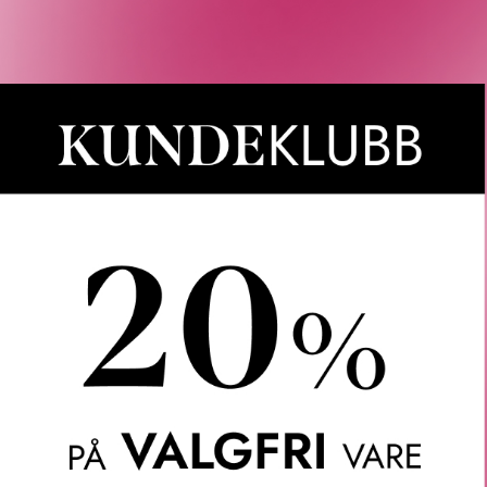
n produkter som passet med valgene dine.
Våre kunder om oss
Anette L.
Verifisert kunde
ler.
Topp