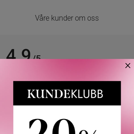
Våre kunder om oss
4.9
/5
×
Basert på 21963 verifiserte omtaler.
Se alle omtaler.
Anette L.
06/08/2026
Verifisert kunde