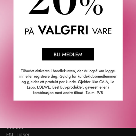
Topp
Fredrik & Louisa
Om Fredrik & Louisa
Autorisert forhandler
Redegjørelse åpenhetsloven
Våre butikker
Personvern
Cookies
F&L Tipser