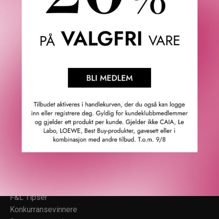
Fredrik & Louisa
Om Fredrik & Louisa
Autorisert forhandler
Redegjørelse åpenhetsloven
Våre butikker
Personvern
Cookies
F&L Tipser
Konkurransevinnere