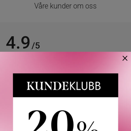
Våre kunder om oss
4.9
/5
×
Basert på 21963 verifiserte omtaler.
Se alle omtaler.
Anette L.
06/08/2026
Verifisert kunde
Topp