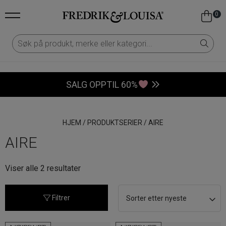
0
SALG OPPTIL 60%
HJEM
/
PRODUKTSERIER
/
AIRE
AIRE
Sortert
Viser alle 2 resultater
etter
nyeste
Filtrer