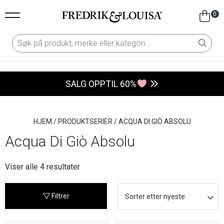
0
SALG OPPTIL 60%
HJEM
/
PRODUKTSERIER
/
ACQUA DI GIÒ ABSOLU
Acqua Di Giò Absolu
Sortert
Viser alle 4 resultater
etter
nyeste
Filtrer