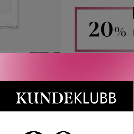
Rabatten aktiveres i handlekurven 
CAIA, Le Labo, LOEWE, Best Buy-
Gjelder 
Gratis frakt
Rask l
LER
SPØRSMÅL & SVAR
SLIK GJØR DU
INGREDIEN