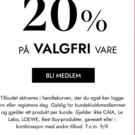
d. Killian Paris Woman In Gold.
asjon: En duft like kompleks og strålende som kvinnen som bære
fremkaller den delikate forgyllingen og spillet mellom lys og s
ice Becker ble inspirert av den fascinerende kontrasten mellom f
rert og strålende, rik og sanselig». Det pikante lyset er duftens 
t skildrer alle rosens fasetter, og til slutt fremtrer Vanilla Abso
kket med et eksklusivt patchouli-molekyl, akigalatre.
Narcotics.
ndarin appelsin og aldehyder.
lute, rose, geranium, fresia og marshmallow.
a, tonkabønner, patchouli og musk.
mmer: n3e5010000