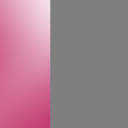
r den.
kygge som maleriet er
asettene i maleriet, som
uttrykk for nettopp
lute fyldighet sjenerøst i