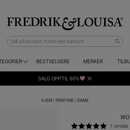
TEGORIER
BESTSELGERE
MERKER
TILB
SALG OPPTIL 60%
HJEM
/
PARFYME
/
DAME
WO
1 omtale