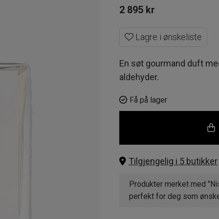
2 895
kr
Lagre i ønskeliste
En søt gourmand duft med
aldehyder.
Få på lager
Tilgjengelig i 5 butikker
Produkter merket med "Nis
perfekt for deg som ønsker