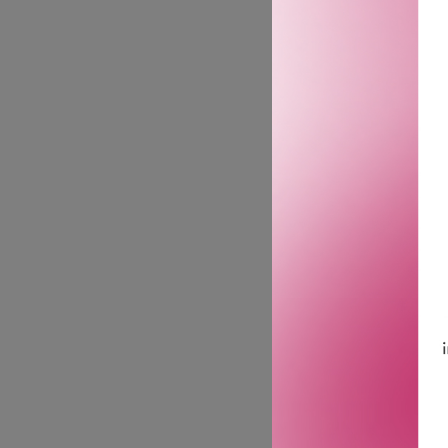
Kilian Paris Woman In Gol
Kilian Hennessys’ Inspir
Parfymen: Duftens noter 
kjent for. Parfymøren Cal
hun beskriver som «tekstu
denne glansen. Rosenhjerte
duftens avslutning, utsmy
Olfaktorisk Familie: The 
Parfymør: Calice Becker.
Toppnoter: Bergamott, ma
Hjertenoter: Vanilje Abso
Bunnoter: Vanilje, akigal
GTIN: 3700550218210
Leverandørs artikkelnu