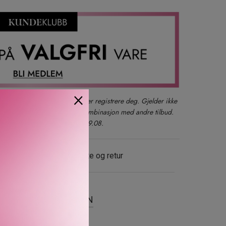
×
der du også kan logge inn eller registrere deg. Gjelder ikke
produkter, gavesett eller i kombinasjon med andre tilbud.
kun ett kjøp per kunde t.o.m. 09.08.
evering
Gratis bytte og retur
SER
OM MERKEVAREN