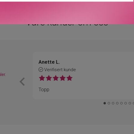
Våre kunder om oss
Anette L.
Verifisert kunde
ler.
Topp