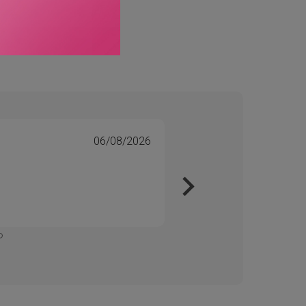
06/08/2026
Tone 
Veri
Kjapt 
Enkelt