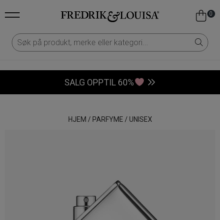
0
SALG OPPTIL 60%
HJEM
/
PARFYME
/
UNISEX