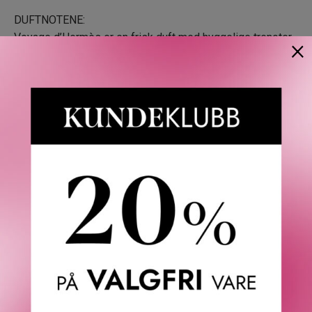
DUFTNOTENE:
Voyage d’Hermès er en frisk duft med hyggelige trenoter.
×
Et muntert enebær i god harmoni med et kraftig sedertre.
OBJEKTET:
Designeren Philippe Mouquet har signert flakongen, som
er lett å ta med seg på reise. Flakongens originale design
er inspirert av en lupe i lommeformat, som designeren
tilfeldigvis kom over en dag. Den emblematiske
salknappen, sentralt plassert på flakongen, sørger for god
estetisk balanse, og fungerer fint som svingakse.
ETIKK:
Flakongen kan etterfylles ved hjelp av refillflasken med
Eau de Toilette, 125ml. En miljøansvarlig gest som vitner
om respekt for noe som er skapt for å vare.
HERMÈS I DETALJ: