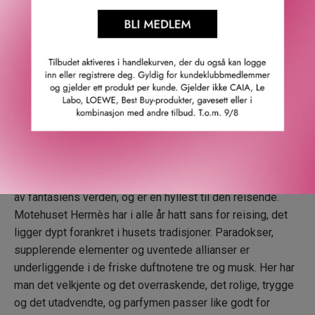
I 1837 grunnla Thierry Hermès en liten salmakerbedrift i
Paris. Han produserte saler og seletøy. Og helt siden den
gang har Hermès vært kjent for produkter med stor
bevegelsesfrihet, og reiseartikler av alle slag. Dette er et
gjennomgangstema i motehusets kreasjoner, og er blitt
husets kulturelle særtrekk.
«En invitasjon til oppdagelsesreiser og fellesskap.» –
Jean-Claude Ellena.
Voyage d’Hermès er en roman-parfyme som springer ut
av fantasiens verden, og er en hyllest til den reisende.
Motehuset Hermès har i alle år hatt sans for reising, det
ligger dypt forankret i husets tradisjoner. Paradokser,
supplerende elementer og uventede allianser er
underliggende i de friske duftnotene tre og musk. Her har
man det velkjente og det overraskende, det rolige, trygge
og det utadvendte, og parfymen passer like godt for