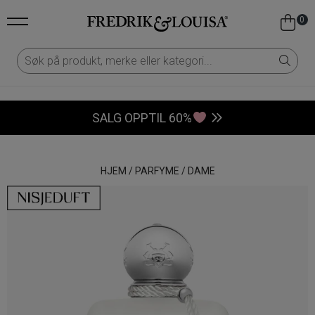
0
SALG OPPTIL 60%
HJEM
/
PARFYME
/
DAME