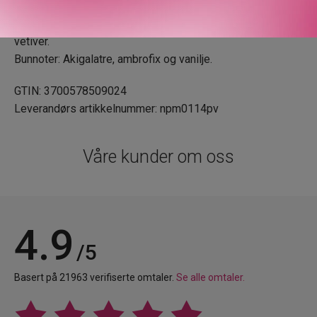
Toppnoter: Bergamott, mandarin og hvit fersken.
Hjertenoter: Appelsinblomst, mahonial, nympheal og
vetiver.
Bunnoter: Akigalatre, ambrofix og vanilje.
GTIN: 3700578509024
Leverandørs artikkelnummer: npm0114pv
Våre kunder om oss
4.9
/5
Basert på 21963 verifiserte omtaler.
Se alle omtaler.