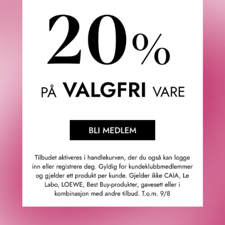
et slør bomull, for å formidle kraften til femininitet. Utover
grensene for kunstferdighet og prangende, og utover tid,
vekker Valaya en intim sensasjon, en universell følelse, et
dypt pust av oppmerksomhet. Den korte formelen antyder
hudens tekstur, lukten av frisk bomull og utstrålingen til en
kvinne i full blomst.
Valaya er sammensatt av en minimalistisk, gjennomsiktig
bukett rundt appelsinblomst og mandarin, den trøstende
noten par excellence. Disse ingrediensene er forsterket
av en eliksir som er skjult dosert med musk og plassert
på toppen av overfloden av edelt tre og vanilje. Denne
musky-treaktige floralen kombinerer en synergi av
naturlige materialer og innovative molekyler. Den
sensuelle bunnen til Valaya-formelen er Ambrofix, et
molekyl som gradvis leverer, ved kontakt med huden,
varme fasetter av rav.