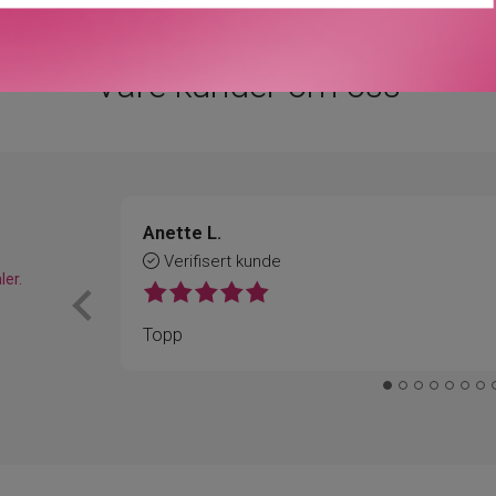
Våre kunder om oss
Anette L.
Verifisert kunde
ler.
Topp