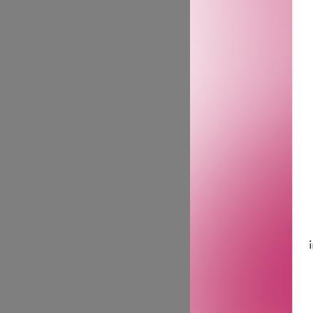
Shower Gel Refill.
Kreasjonen:
Dusjgelen Un Jardin Sur l
serien Les Parfums-Jardi
Duftnotene:
Un Jardin Sur le Nil er e
deilige trenoter.
Etikken:
Denne resirkulerbare refi
mengde. En ansvarsfull g
Formelen:
En miljøvennlig formel so
GTIN: 3346130432937
Leverandørs artikkelnu