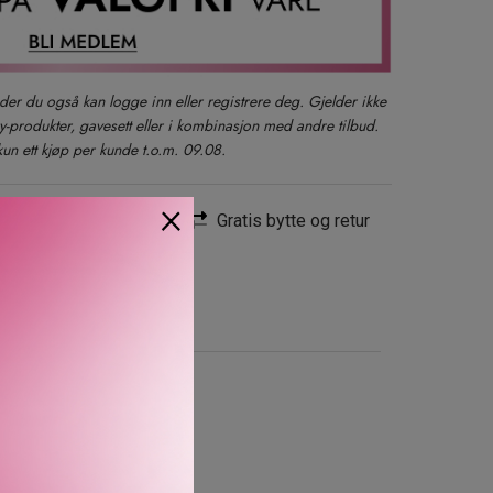
der du også kan logge inn eller registrere deg. Gjelder ikke
produkter, gavesett eller i kombinasjon med andre tilbud.
kun ett kjøp per kunde t.o.m. 09.08.
×
Rask levering
Gratis bytte og retur
 MERKEVAREN
Sur Le Nil Hair and Body