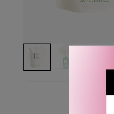
BESKRIVELSE
Hermès Parfums Un Jardin