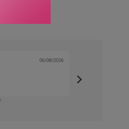
06/08/2026
Tone 
Veri
Kjapt 
Enkelt