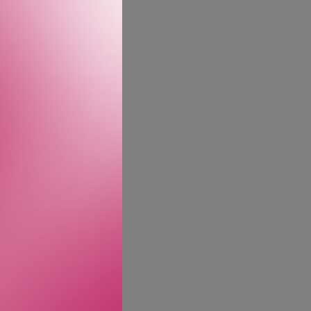
 Som alle duftene i
latanlønn, som tilfører
din Sur le Nil med samme
r å vare.