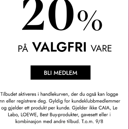
e Nil er en opplevelse. Den milde duften bærer deg langt avsted.
ns. En annen måte å bruke parfyme på.
n frisk duft komponert av syrlig mango, sart lotusblomst og staut p
llen brukes til å etterfylle glassflakongen med dusjgelen un Jar
est som vitner om respekt for en glassgjenstand som er skapt fo
m danner et behagelig skum som er lett å skylle av.
mmer: her113799v0