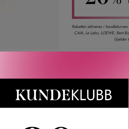
Rabatten aktiveres i handlekurven 
CAIA, Le Labo, LOEWE, Best Buy-
Gjelder 
Gratis frakt over 1000 kr
OMTALER
SPØRSMÅL & SVAR
INGREDIENSER
OM
 Sur Le Nil Hair And Body Shower Gel Refill. Hermès Un Jardin 