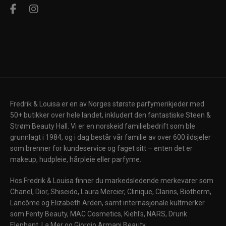
Fredrik & Louisa er en av Norges største parfymerikjeder med
50+ butikker over hele landet, inkludert den fantastiske Steen &
Strøm Beauty Hall. Vi er en norskeid familiebedrift som ble
grunnlagt i 1984, og i dag består vår familie av over 600 ildsjeler
som brenner for kundeservice og faget sitt – enten det er
makeup, hudpleie, hårpleie eller parfyme.
Hos Fredrik & Louisa finner du markedsledende merkevarer som
Chanel, Dior, Shiseido, Laura Mercier, Clinique, Clarins, Biotherm,
Lancôme og Elizabeth Arden, samt internasjonale kultmerker
som Fenty Beauty, MAC Cosmetics, Kiehl's, NARS, Drunk
Elephant, La Mer og Giorgio Armani Beauty.