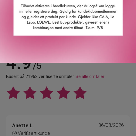
Leverandørs artikkelnummer: 1120050
Våre kunder om oss
4.9
/5
Basert på 21963 verifiserte omtaler.
Se alle omtaler.
Anette L.
06/08/2026
Verifisert kunde