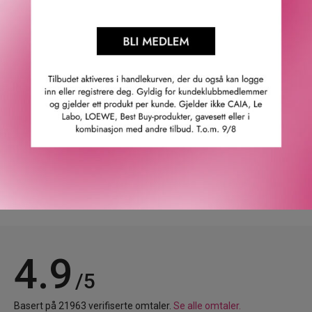
Tips: For å forsterke duftopplevelsen din kan du
kombinere duftpinnene med duftlyset fra The Ritual of
Karma.
Vennligst merk: Denne refillen inkluderer ikke nye pinner,
så behold pinnene fra dine nåværende duftpinner.
GTIN: 8719134179903
Leverandørs artikkelnummer: 1117990
Våre kunder om oss
4.9
/5
Basert på 21963 verifiserte omtaler.
Se alle omtaler.