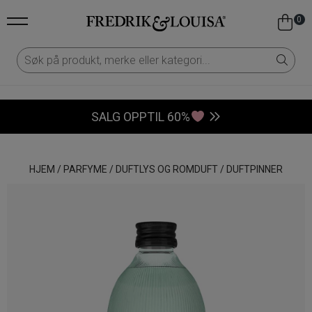
0
SALG OPPTIL 60%
HJEM
/
PARFYME
/
DUFTLYS OG ROMDUFT
/
DUFTPINNER