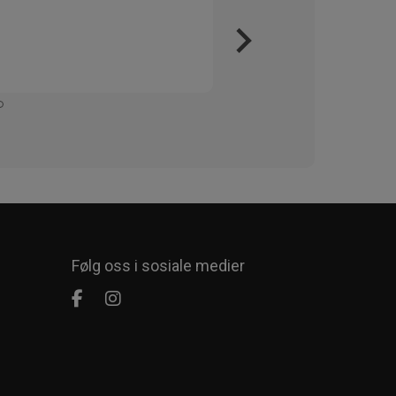
Veri
Kjapt 
Enkelt
Følg oss i sosiale medier