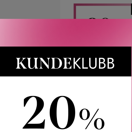
Rabatten aktiveres i handlekurven 
CAIA, Le Labo, LOEWE, Best Buy-
Gjelder 
Gratis frakt over 1000 kr
LER
SPØRSMÅL & SVAR
SLIK GJØR DU
INGREDIEN
rveda Fragrance Sticks er duftpinner basert på indisk rose og sø