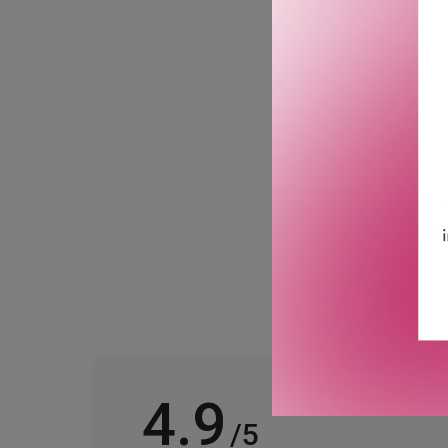
delikate duften av de an
kropp og sjel.
Perfekt til bruk i hele hus
Tips: For ekstra duftopp
GTIN: 8719134204223
Leverandørs artikkelnu
4.9
/5