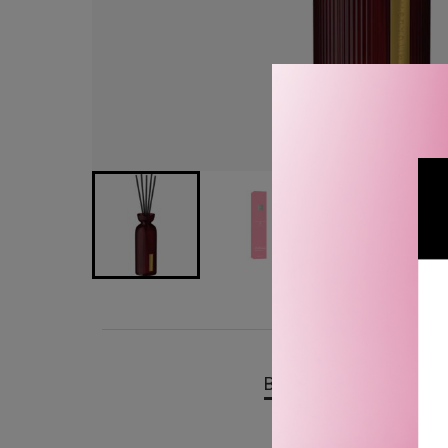
BESKRIVELSE
OMTA
Rituals The Ritual of Ayu