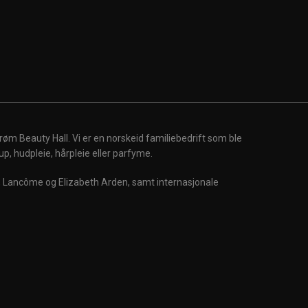
røm Beauty Hall. Vi er en norskeid familiebedrift som ble
up, hudpleie, hårpleie eller parfyme.
m, Lancôme og Elizabeth Arden, samt internasjonale