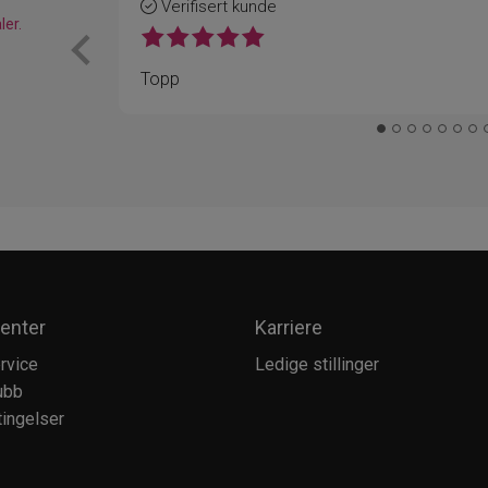
Verifisert kunde
ler.
Topp
enter
Karriere
rvice
Ledige stillinger
ubb
ingelser