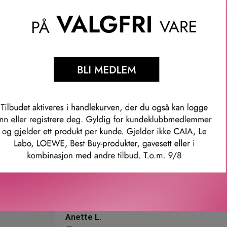
tikke ayurvediske ingrediensene mandelolje og indisk rose for e
et – fra bad og toalett, til kjøkken og stue.
levelse kan du kombinere duftpinnene med det store duftlyset fra
mmer: 1120422
Våre kunder om oss
Anette L.