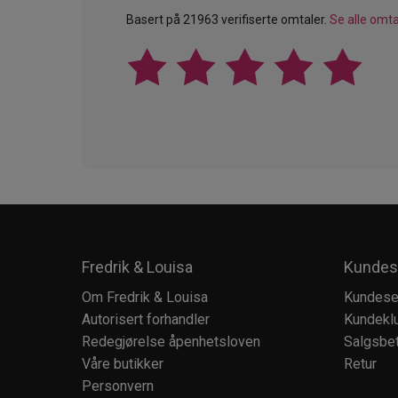
Basert på 21963 verifiserte omtaler.
Se alle omta
Fredrik & Louisa
Kundes
Om Fredrik & Louisa
Kundese
Autorisert forhandler
Kundekl
Redegjørelse åpenhetsloven
Salgsbet
Våre butikker
Retur
Personvern