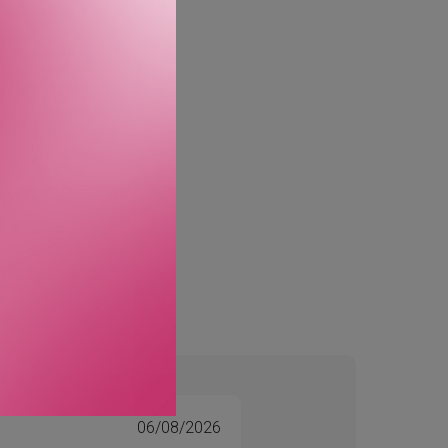
n balanserende effekt på
 The Ritual of Ayurveda.
06/08/2026
Tone 