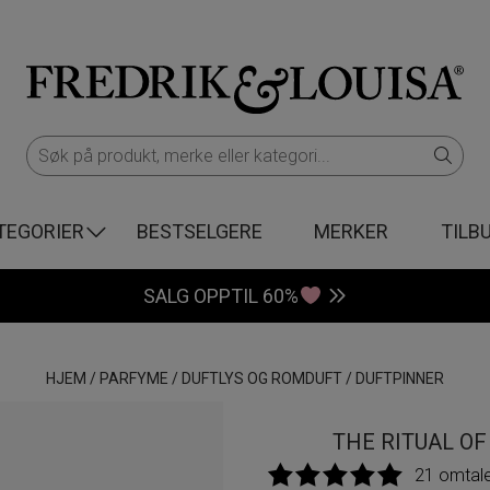
TEGORIER
BESTSELGERE
MERKER
TILB
SALG OPPTIL 60%
HJEM
/
PARFYME
/
DUFTLYS OG ROMDUFT
/
DUFTPINNER
THE RITUAL O
21 omtal