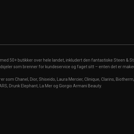
 med 50+ butikker over hele landet, inkludert den fantastiske Steen & St
 ildsjeler som brenner for kundeservice og faget sitt – enten det er make
r som Chanel, Dior, Shiseido, Laura Mercier, Clinique, Clarins, Biother
ARS, Drunk Elephant, La Mer og Giorgio Armani Beauty.