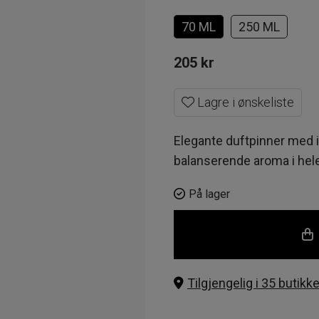
70 ML
250 ML
205
kr
Lagre i ønskeliste
Elegante duftpinner med 
balanserende aroma i hel
På lager
Tilgjengelig i 35 butikke