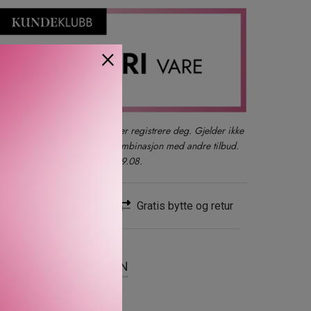
×
der du også kan logge inn eller registrere deg. Gjelder ikke
produkter, gavesett eller i kombinasjon med andre tilbud.
kun ett kjøp per kunde t.o.m. 09.08.
Rask levering
Gratis bytte og retur
SER
OM MERKEVAREN
t mandelolje. Nyt den