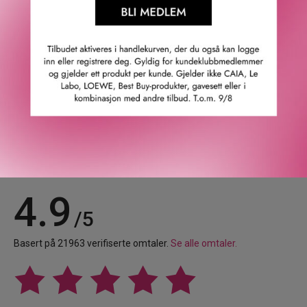
luksuriøs glasskrukke. Den bare fyller du på med en av
våre refiller når den er tom.
GTIN: 8719134187670
Leverandørs artikkelnummer: 1118767
Våre kunder om oss
4.9
/5
Basert på 21963 verifiserte omtaler.
Se alle omtaler.