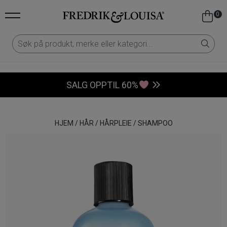
0
SALG OPPTIL 60%
HJEM
/
HÅR
/
HÅRPLEIE
/
SHAMPOO