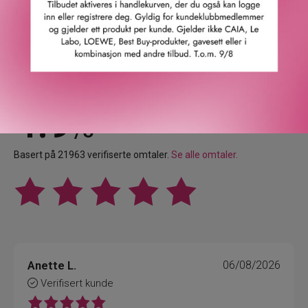
Våre kunder om oss
4.9
/5
Basert på 21963 verifiserte omtaler.
Se alle omtaler.
Anette L.
06/08/2026
Verifisert kunde