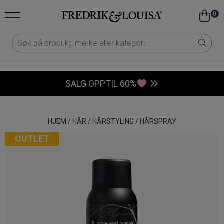
0
SALG OPPTIL 60%
HJEM
/
HÅR
/
HÅRSTYLING
/
HÅRSPRAY
OUTLET