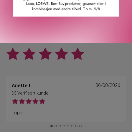
4.9
/5
Basert på 21963 verifiserte omtaler.
Se alle omtaler.
Anette L.
06/08/2026
Verifisert kunde
Topp