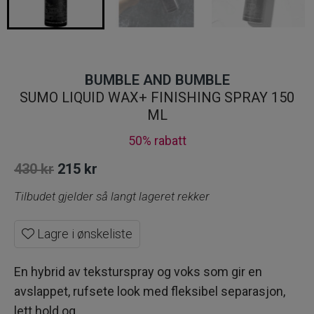
BUMBLE AND BUMBLE
SUMO LIQUID WAX+ FINISHING SPRAY 150
ML
50% rabatt
Opprinnelig
Nåværende
430
kr
215
kr
pris
pris
Tilbudet gjelder så langt lageret rekker
var:
er:
Lagre i ønskeliste
430 kr.
215 kr.
En hybrid av teksturspray og voks som gir en
avslappet, rufsete look med fleksibel separasjon,
lett hold og.