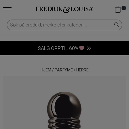
0
SALG OPPTIL 60%
HJEM
/
PARFYME
/
HERRE