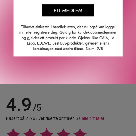
Toppnoter: Rosa pepper, fiol og.
Hjertenoter: Lavendel, toffee karamell og kanel.
Bunnoter: Amber og vanilje.
GTIN: 3614272225695
Leverandørs artikkelnummer: l8717301
Våre kunder om oss
4.9
/5
Basert på 21963 verifiserte omtaler.
Se alle omtaler.