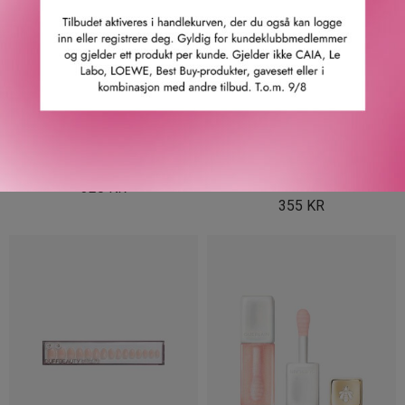
CLARINS
IT COSMETICS
LIP COMFORT OIL CRYO-
BROW POWERFULL
PLUMPING 00 7 ML
EYEBROW PENCIL
UNIVERSAL TAUPE 0,16 G
320
KR
355
KR