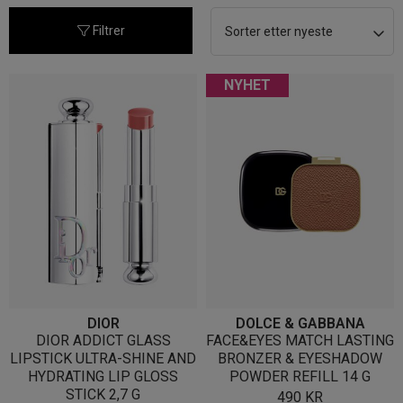
nyeste
Filtrer
NYHET
DIOR
DOLCE & GABBANA
DIOR ADDICT GLASS
FACE&EYES MATCH LASTING
LIPSTICK ULTRA-SHINE AND
BRONZER & EYESHADOW
HYDRATING LIP GLOSS
POWDER REFILL 14 G
STICK 2,7 G
490
KR