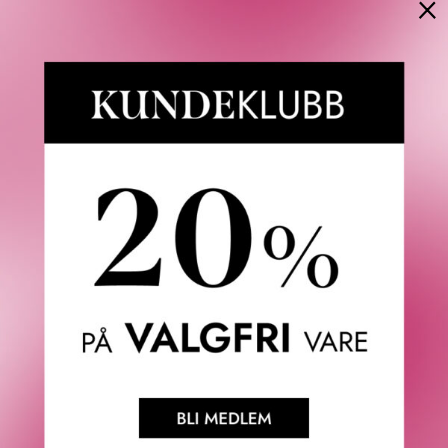
×
CLARINS
CLARINS
LIP OIL BALM CRYO-
SUMMER LOOK BRONZING
PLUMPING 00 3 G
POWDER UNIVERSAL
BRONZE 18 G
320
KR
460
KR