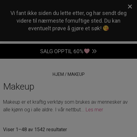
×
0
Vi fant ikke siden du lette etter, og har sendt deg
videre til nærmeste fornuftige sted. Du kan
eventuelt prøve å gjøre et søk!
SALG OPPTIL 60%
HJEM
/
MAKEUP
Makeup
Makeup er et kraftig verktøy som brukes av mennesker av
alle kjønn og i alle aldre. I vår nettbut
...
Les mer
Sortert
Viser 1–48 av 1542 resultater
etter