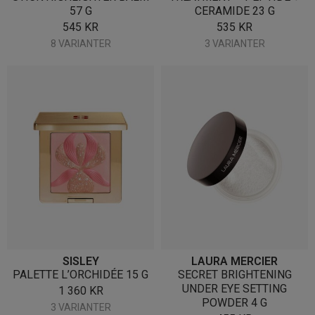
57 G
CERAMIDE 23 G
545
KR
535
KR
8 VARIANTER
3 VARIANTER
SISLEY
LAURA MERCIER
PALETTE L’ORCHIDÉE 15 G
SECRET BRIGHTENING
UNDER EYE SETTING
1 360
KR
POWDER 4 G
3 VARIANTER