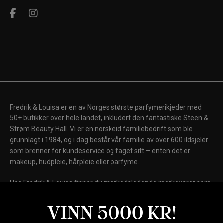
Fredrik & Louisa er en av Norges største parfymerikjeder med
50+ butikker over hele landet, inkludert den fantastiske Steen &
Strøm Beauty Hall. Vi er en norskeid familiebedrift som ble
grunnlagt i 1984, og i dag består vår familie av over 600 ildsjeler
som brenner for kundeservice og faget sitt – enten det er
makeup, hudpleie, hårpleie eller parfyme.
Hos Fredrik & Louisa finner du markedsledende merkevarer som
Chanel, Dior, Shiseido, Laura Mercier, Clinique, Clarins, Biotherm,
Lancôme og Elizabeth Arden, samt internasjonale kultmerker
VINN 5000 KR!
som Fenty Beauty, MAC Cosmetics, Kiehl's, NARS, Drunk