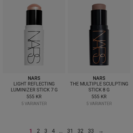
NARS
NARS
LIGHT REFLECTING
THE MULTIPLE SCULPTING
LUMINIZER STICK 7 G
STICK 8 G
555
KR
555
KR
5 VARIANTER
5 VARIANTER
1
2
3
4
…
31
32
33
→