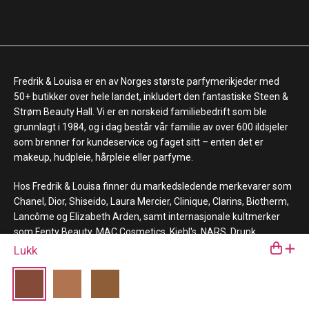
Fredrik & Louisa er en av Norges største parfymerikjeder med
50+ butikker over hele landet, inkludert den fantastiske Steen &
Strøm Beauty Hall. Vi er en norskeid familiebedrift som ble
grunnlagt i 1984, og i dag består vår familie av over 600 ildsjeler
som brenner for kundeservice og faget sitt – enten det er
makeup, hudpleie, hårpleie eller parfyme.
Hos Fredrik & Louisa finner du markedsledende merkevarer som
Chanel, Dior, Shiseido, Laura Mercier, Clinique, Clarins, Biotherm,
Lancôme og Elizabeth Arden, samt internasjonale kultmerker
som Fenty Beauty, MAC Cosmetics, Kiehl's, NARS, Drunk
Elephant, La Mer og Giorgio Armani Beauty.
Lukk
Kjøp nå. Betal senere.