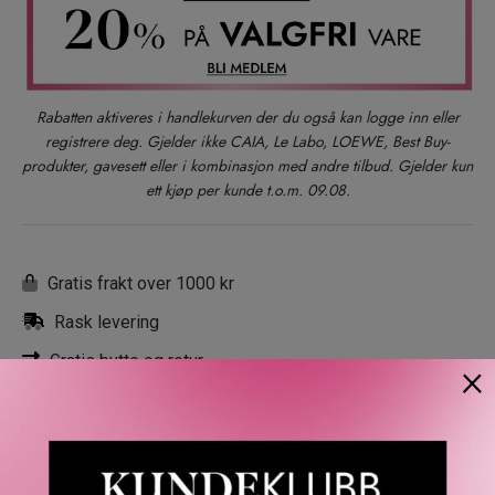
05
Rabatten aktiveres i handlekurven der du også kan logge inn eller
06
registrere deg. Gjelder ikke CAIA, Le Labo, LOEWE, Best Buy-
produkter, gavesett eller i kombinasjon med andre tilbud. Gjelder kun
ett kjøp per kunde t.o.m. 09.08.
07
08
Gratis frakt over 1000 kr
Rask levering
09
Gratis bytte og retur
×
10
BESKRIVELSE
OMTALER
SPØRSMÅL & SVAR
SL