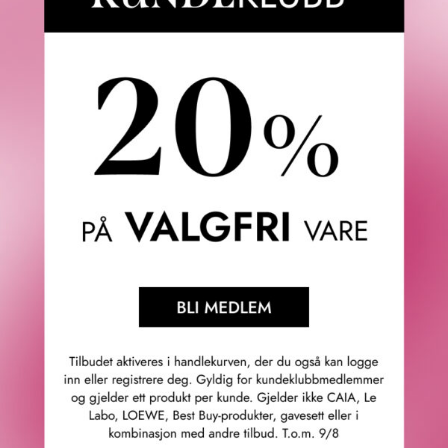
Clarins Skin Illusion Tinted Moisturizer SPF 25. Clarins
redefinerer «no make-up make-up»-looken med Skin
Illusion Tinted Moisturizer. Denne fargede
fuktighetskremen gir naturlig dekkevne og en glødende
finish som fremhever huden din i én enkel påføring.
Med sin unike kombinasjon av sminke og hudpleie jevner
den forsiktig ut hudtonen og gir en sunn glød, samtidig
som formelen styrker hudens naturlige utstråling – med
eller uten sminke!
Allerede etter første påføring ser huden jevnere ut, med
mindre synlige porer, fine linjer og rynker. Ved
regelmessig bruk blir huden vakrere, fyldigere og mer
strålende, samtidig som porer og rynker oppleves mindre
fremtredende. Den lette, silkemyke teksturen smelter inn i
huden og gir en utrolig naturlig følelse.