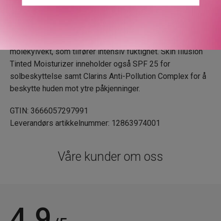
Kjernen i den avanserte formelen:
Over 80% naturlige aktive ingredienser og en 94%
hudpleiebasert formel med hyaluronsyre med lav
molekylvekt, som tilfører intensiv fuktighet. Skin Illusion
Tinted Moisturizer inneholder også SPF 25 for
solbeskyttelse samt Clarins Anti-Pollution Complex for å
beskytte huden mot ytre påkjenninger.
GTIN: 3666057297991
Leverandørs artikkelnummer: 12863974001
Våre kunder om oss
4.9