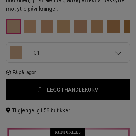
hudtonen, gir strålende glød og effektivt beskytter
mot ytre påvirkninger.
01
02
Få på lager
LEGG I HANDLEKURV
02.5
Tilgjengelig i 58 butikker
04
03