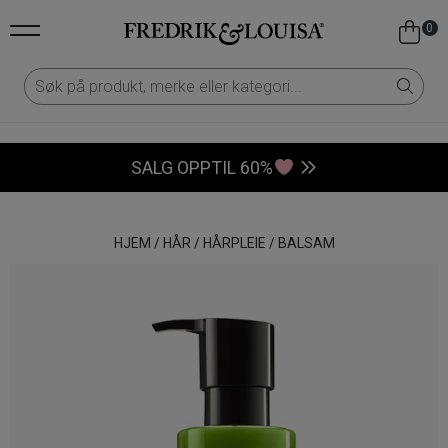
0
SALG OPPTIL 60%
HJEM
/
HÅR
/
HÅRPLEIE
/
BALSAM