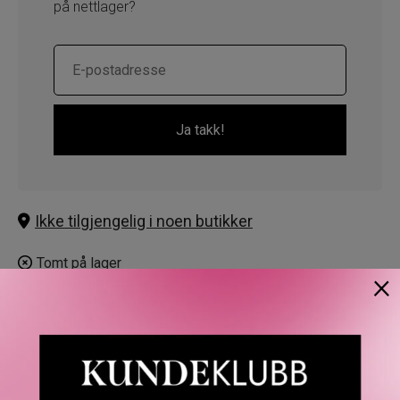
på nettlager?
Ikke tilgjengelig i noen butikker
Tomt på lager
×
BESKRIVELSE
OMTALER
SPØRSMÅL & SVAR
SL