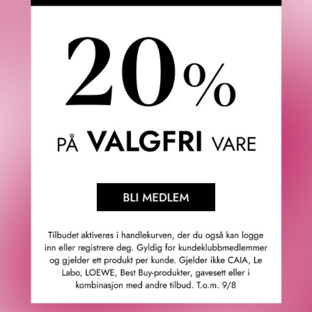
shu uemura silk bloom conditioner er en reparerende
balsam til skadet hår. den unike formelen med arganolie
reparerer hårfibernes struktur og gjør håret tykt og
silkemykt fra rot til spiss.
passer til skadet hår.
GTIN: 3474630146600
Leverandørs artikkelnummer: e1603003
Våre kunder om oss
4.9
/5
Basert på 21963 verifiserte omtaler.
Se alle omtaler.