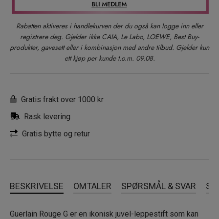
Rabatten aktiveres i handlekurven der du også kan logge inn eller
139 Le Nude Dragée – Velvet
registrere deg. Gjelder ikke CAIA, Le Labo, LOEWE, Best Buy-
produkter, gavesett eller i kombinasjon med andre tilbud. Gjelder kun
ett kjøp per kunde t.o.m. 09.08.
03 Le Nude Intense - Satin
456 Le Rouge Corail – Velvet
Gratis frakt over 1000 kr
Rask levering
360 Le Beige Nu - Velvet
Gratis bytte og retur
539 Le Tonka Halé - Velvet
BESKRIVELSE
OMTALER
SPØRSMÅL & SVAR
SL
12 Brown - Satin
Guerlain Rouge G er en ikonisk juvel-leppestift som kan