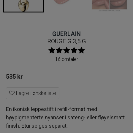
GUERLAIN
ROUGE G 3,5 G
16 omtaler
535
kr
Lagre i ønskeliste
En ikonisk leppestift i refill-format med
høypigmenterte nyanser i sateng- eller fløyelsmatt
finish. Etui selges separat.