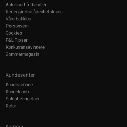
Autorisert forhandler
520 Le Rouge Profond - Velvet
Redegjørelse åpenhetsloven
Våre butikker
Personvern
510 Le Rouge Vibrant - Satin
Cookies
F&L Tipser
345 Red - Satin
Konkurransevinnere
Sommermagasin
777 Le Prune Magenta – Velvet
Kundesenter
968 Le Lie De Vin - Satin
Kundeservice
Kundeklubb
Salgsbetingelser
880 Le Rouge Rubis - Velvet
Retur
770 Le Rouge Grenadine - Velvet
Karriere