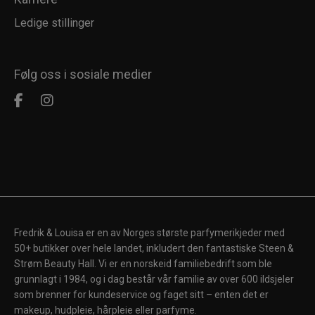
Ledige stillinger
879 Le Cerise Noire - Velvet
940 Le Brun Chaud - Velvet
Følg oss i sosiale medier
Fredrik & Louisa er en av Norges største parfymerikjeder med
50+ butikker over hele landet, inkludert den fantastiske Steen &
Strøm Beauty Hall. Vi er en norskeid familiebedrift som ble
grunnlagt i 1984, og i dag består vår familie av over 600 ildsjeler
som brenner for kundeservice og faget sitt – enten det er
makeup, hudpleie, hårpleie eller parfyme.