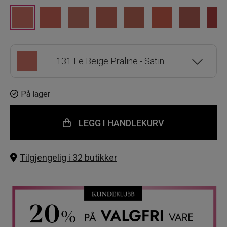
131 Le Beige Praline - Satin
08 Le Nu - Satin
På lager
LEGG I HANDLEKURV
207 Le Beige Blush – Velvet
Tilgjengelig i 32 butikker
11 Le Beige Noisette - Satin
205 Nude - Velvet
319 Le Moka Chaud - Satin