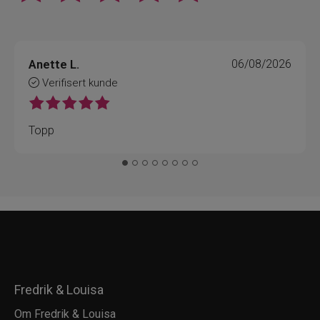
214 Le Rouge Kiss - Satin
880 Le Rouge Rubis - Satin
Anette L.
06/08/2026
Verifisert kunde
962 Red - Velvet
Topp
772 Le Rose Bourbon - Velvet
888 Le Rouge Brun - Velvet
775 Le Rouge Bordeaux - Velvet
Fredrik & Louisa
775 Le Rouge Bordeaux - Satin
Om Fredrik & Louisa