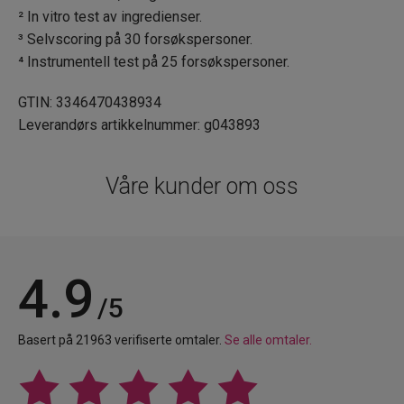
521 Le Grège Rosé - Satin
² In vitro test av ingredienser.
³ Selvscoring på 30 forsøkspersoner.
⁴ Instrumentell test på 25 forsøkspersoner.
409 Le Rose Indien - Satin
GTIN: 3346470438934
Leverandørs artikkelnummer: g043893
06 Le Rose Brun - Satin
Våre kunder om oss
519 Le Rose Essentiel - Satin
28 Le Coquelicot - Satin
4.9
/5
530 Le Rose Rouge – Velvet
Basert på 21963 verifiserte omtaler.
Se alle omtaler.
258 Le Bois De Rose - Velvet