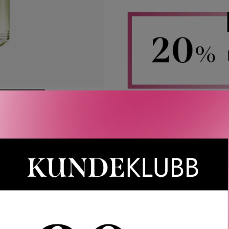
Rabatten aktiveres i handlekurven 
CAIA, Le Labo, LOEWE, Best Buy-
Gjelder 
Gratis frakt
Rask l
LER
SPØRSMÅL & SVAR
SLIK GJØR DU
INGREDIEN