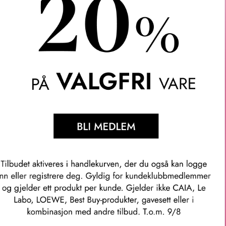
e Refill. Killian Paris Rolling In Love Refill er en refill of Rolling 
asjon: En duft som omslutter elskende i en intim omfavnelse.
e er en Musc de Peau som fanger følelsen av å være så høy på kj
 huden». Kilian Hennessy har i samarbeid med parfymøren Pasca
 Rolling in Love er mer direkte og mindre fasettert enn hans tid
userte fremstilling av en enkelt følelse. Rolling in Love er en «h
ngs duftens spor med noter av ambrette frø, mandelmelk, iris og
Narcotics.
g ambrette (Musk Mallow).
 heliotrop, peon, hedion og bringebær.
je, tonkabønner, musk, laktoner og karamell.
mmer: n559010000