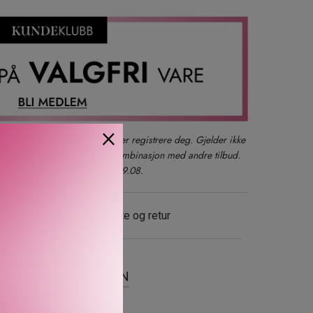
×
der du også kan logge inn eller registrere deg. Gjelder ikke
produkter, gavesett eller i kombinasjon med andre tilbud.
kun ett kjøp per kunde t.o.m. 09.08.
evering
Gratis bytte og retur
SER
OM MERKEVAREN