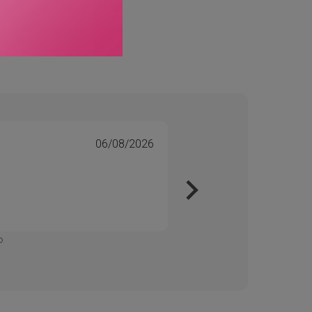
06/08/2026
Tone 
Veri
Kjapt 
Enkelt