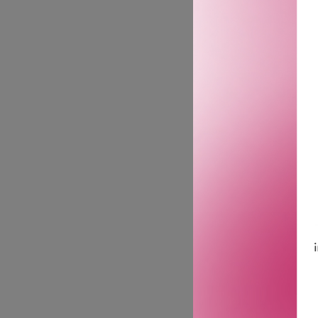
Kilian Paris Rolling In Lov
Kilian Hennessys’ Inspir
Parfymen: Rolling in Lov
føles som å «komme under
retning med denne duften.
«monokromatisk» i sin fok
forskjellige teksturer la
Olfaktorisk Familie: The 
Parfymør: Pascal Gaurin.
Toppnoter: Mandelmelk o
Hjertenoter: Iris, fresia,
Bunnoter: Tuberose, vanil
GTIN: 3700550236306
Leverandørs artikkelnu