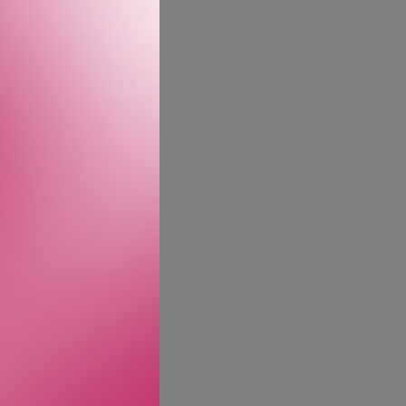
In Love.
ærlighet at det nesten
l Gaurin tatt en helt ny
ligere dufter – nesten
vit» duft som lagrer
 moskus.