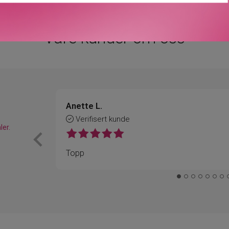
Våre kunder om oss
Anette L.
Verifisert kunde
ler.
Topp